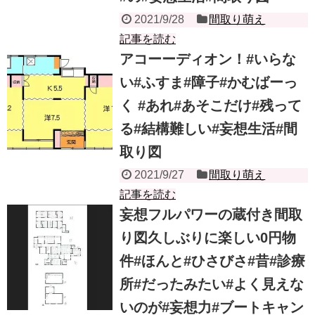
2021/9/28
間取り萌え
記事を読む
アコーーディオン！#いらな
い#ふすま#障子#かむばーっ
く #あれ#あそこだけ#残って
る#結構難しい#妄想生活#間
取り図
2021/9/27
間取り萌え
記事を読む
妄想フルパワーの蔵付き間取
り図久しぶりに楽しい0円物
件#ほんと#ひさびさ#昔#診療
所#だったみたい#よく見えな
いのが#妄想力#ブートキャン