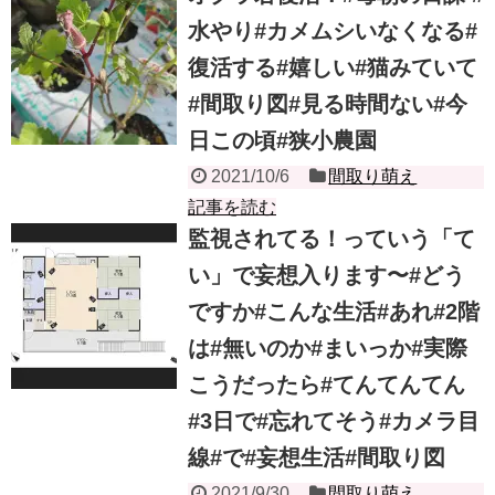
水やり#カメムシいなくなる#
復活する#嬉しい#猫みていて
#間取り図#見る時間ない#今
日この頃#狭小農園
2021/10/6
間取り萌え
記事を読む
監視されてる！っていう「て
い」で妄想入ります〜#どう
ですか#こんな生活#あれ#2階
は#無いのか#まいっか#実際
こうだったら#てんてんてん
#3日で#忘れてそう#カメラ目
線#で#妄想生活#間取り図
2021/9/30
間取り萌え