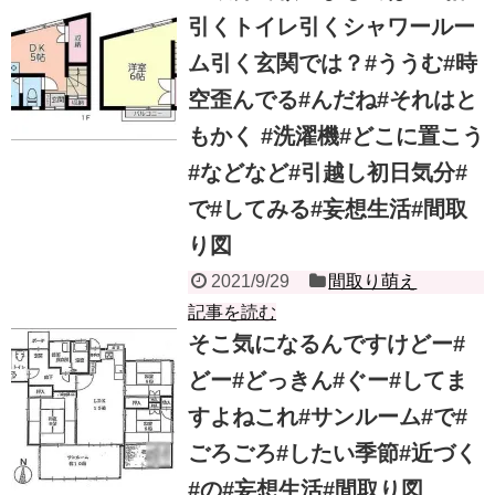
引くトイレ引くシャワールー
ム引く玄関では？#ううむ#時
空歪んでる#んだね#それはと
もかく #洗濯機#どこに置こう
#などなど#引越し初日気分#
で#してみる#妄想生活#間取
り図
2021/9/29
間取り萌え
記事を読む
そこ気になるんですけどー#
どー#どっきん#ぐー#してま
すよねこれ#サンルーム#で#
ごろごろ#したい季節#近づく
#の#妄想生活#間取り図