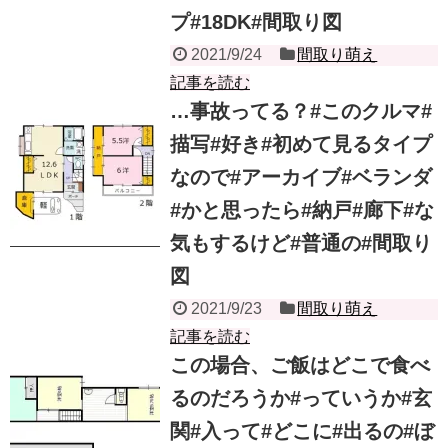
プ#18DK#間取り図
2021/9/24
間取り萌え
記事を読む
…事故ってる？#このクルマ#
描写#好き#初めて見るタイプ
なので#アーカイブ#ベランダ
#かと思ったら#納戸#廊下#な
気もするけど#普通の#間取り
図
2021/9/23
間取り萌え
記事を読む
この場合、ご飯はどこで食べ
るのだろうか#っていうか#玄
関#入って#どこに#出るの#ぼ