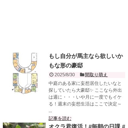
もし自分が馬主なら欲しいか
もな形の豪邸
2025/8/30
間取り萌え
中庭のある家に妄想居住したいなと
探していたら大豪邸✨ ここなら外出
は週に・・・いや月に一度でもイケ
る！週末の妄想生活はここで決定～
...
記事を読む
オクラ君復活！#毎朝の日課 #