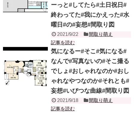
ーっと#してたら#土日祝日#
終わってた#我にかえった#水
曜日#の#妄想#間取り図
2021/9/22
間取り萌え
記事を読む
気になるー#そこ#気になる#
なんで#写真ないの#そこ撮る
でしょ#おしゃれなのか#おし
ゃれなやつなのか#それとも#
妄想#いびつな曲線#間取り図
2021/9/18
間取り萌え
記事を読む