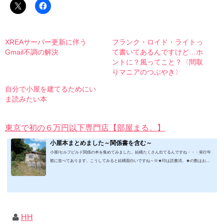
XREAサーバー更新に伴う
フランク・ロイド・ライトっ
Gmail不調の解決
て書いてあるんですけど…ホ
ントに？風ってこと？〈間取
りマニアのつぶやき〉
自分で小屋を建てるためにい
ま読みたい本
東京で初の６万円以下専門店【部屋まる。】
小屋本まとめました～関係書を含む～
小屋/セルフビルド関係の本を集めてみました。結構たくさん出てるんですね・・・発行年
順に並べてあります。こうしてみると結構面白いですね～※★印は読書済。★の数はおす
すめ度合い（MAX★★★）※2019.2.6更新（随時更新/漏れがあれば教えていただけると嬉
しいです）ムック&電子ブック～発行年順笑って！小屋作り 50万円でできる！？セルフビ
ルド顛末記 Kindle版フォーマット： Kindle版紙の本の長さ： 211 ページ出版社: 山と溪谷社
(2019/1/17)軽トラック生活 2019 Vol.01 (CHIKYU-MARU MOOK 別冊夢の丸太小屋に暮らす)
ムック: 111...
HH