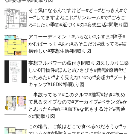
る#妄想生活#間取り図
そこ気になるんですけどー#どー#どっきん#ぐ
ー#してますよねこれ#サンルーム#で#ごろご
ろ#したい季節#近づく#の#妄想生活#間取り図
アコーーディオン！#いらない#ふすま#障子#
かむばーっく #あれ#あそこだけ#残ってる#結
構難しい#妄想生活#間取り図
妄想フルパワーの蔵付き間取り図久しぶりに楽
しい0円物件#ほんと#ひさびさ#昔#診療所#だ
ったみたい#よく見えないのが#妄想力#ブート
キャンプ#18DK#間取り図
…事故ってる？#このクルマ#描写#好き#初め
て見るタイプなので#アーカイブ#ベランダ#か
と思ったら#納戸#廊下#な気もするけど#普通
の#間取り図
この場合、ご飯はどこで食べるのだろうか#っ
ていうか#玄関#入って#どこに#出るの#ぼーっ