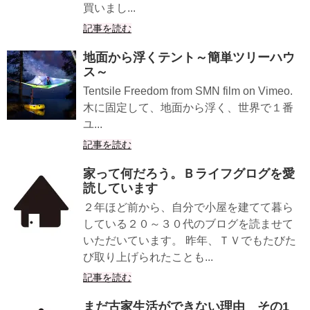
買いまし...
記事を読む
地面から浮くテント～簡単ツリーハウ
ス～
Tentsile Freedom from SMN film on Vimeo.
木に固定して、地面から浮く、世界で１番
ユ...
記事を読む
家って何だろう。Ｂライフグログを愛
読しています
２年ほど前から、自分で小屋を建てて暮ら
している２０～３０代のブログを読ませて
いただいています。 昨年、ＴＶでもたびた
び取り上げられたことも...
記事を読む
まだ古家生活ができない理由 その1