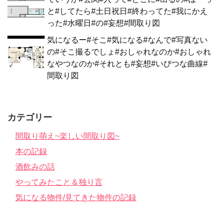
と#してたら#土日祝日#終わってた#我にかえ
った#水曜日#の#妄想#間取り図
気になるー#そこ#気になる#なんで#写真ない
の#そこ撮るでしょ#おしゃれなのか#おしゃれ
なやつなのか#それとも#妄想#いびつな曲線#
間取り図
カテゴリー
間取り萌え~楽しい間取り図~
本の記録
酒飲みの話
やってみたこと＆独り言
気になる物件/見てきた物件の記録