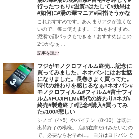
湯の華#湯の花#温泉#自宅#さみしく#
行ったつもり#温質#はたして#効果は
#如何に#湯の華マニア#目指そうかな
これおすすめです。あんまりアクが強くな
いので、毎日使えます。 これもおすすめ。
泥湯で顔パックもできる！おすすめはこの
2つかなぁ ...
記事を読む
フジがモノクロフィルム終売…記念に
買ってみました。ネオパンにはお世話
になりました。長巻きよく買ってた。
時代の終わりを感じるなぁ#ネオパン#
モノクロフィルム#フィルム#富士フィ
ルム#FUJIFILM#時代の終わり#ネガ#
終売#製造終了#記念#購入#買ってみ
た#100#悲しい
シノゴ（4×5）やバイテン（8×10）は既に
出荷終了の模様。 店頭在庫だけみたいなの
で、必要ならお早めに。 自分はヨドバシで