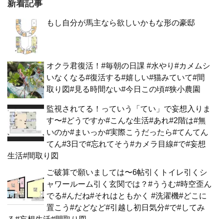
新着記事
もし自分が馬主なら欲しいかもな形の豪邸
オクラ君復活！#毎朝の日課 #水やり#カメムシ
いなくなる#復活する#嬉しい#猫みていて#間
取り図#見る時間ない#今日この頃#狭小農園
監視されてる！っていう「てい」で妄想入りま
す〜#どうですか#こんな生活#あれ#2階は#無
いのか#まいっか#実際こうだったら#てんてん
てん#3日で#忘れてそう#カメラ目線#で#妄想
生活#間取り図
ご破算で願いましては〜6帖引くトイレ引くシ
ャワールーム引く玄関では？#ううむ#時空歪ん
でる#んだね#それはともかく #洗濯機#どこに
置こう#などなど#引越し初日気分#で#してみ