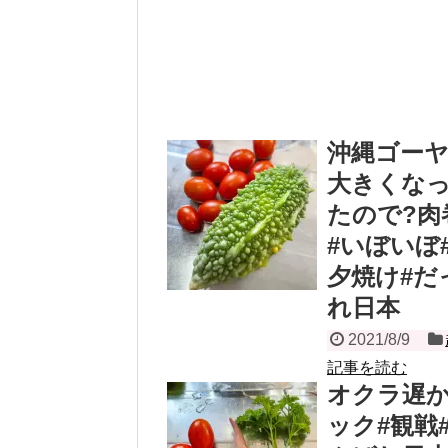
沖縄ゴーヤ
大きくな
たので?肉
#いぼいぼ
夕焼け#だ
れ日本
2021/8/9
記事を読む
オクラ遅か
ック#観戦