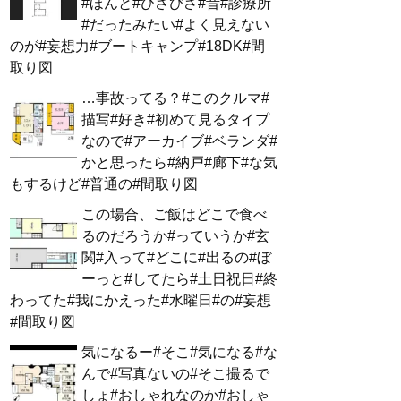
#ほんと#ひさびさ#昔#診療所
#だったみたい#よく見えない
のが#妄想力#ブートキャンプ#18DK#間
取り図
…事故ってる？#このクルマ#
描写#好き#初めて見るタイプ
なので#アーカイブ#ベランダ#
かと思ったら#納戸#廊下#な気
もするけど#普通の#間取り図
この場合、ご飯はどこで食べ
るのだろうか#っていうか#玄
関#入って#どこに#出るの#ぼ
ーっと#してたら#土日祝日#終
わってた#我にかえった#水曜日#の#妄想
#間取り図
気になるー#そこ#気になる#な
んで#写真ないの#そこ撮るで
しょ#おしゃれなのか#おしゃ