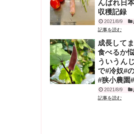
んばれ日本
収穫記録
2021/8/9
記事を読む
成長して
食べるか悩
ういうんじ
で#冷奴#
#狭小農園
2021/8/9
記事を読む