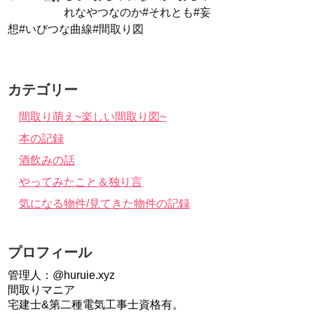
れなやつなのか#それとも#妄
想#いびつな曲線#間取り図
カテゴリー
間取り萌え~楽しい間取り図~
本の記録
酒飲みの話
やってみたこと＆独り言
気になる物件/見てきた物件の記録
プロフィール
管理人：@huruie.xyz
間取りマニア
宅建士&第二種電気工事士資格有。