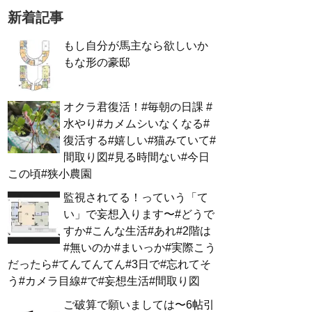
新着記事
もし自分が馬主なら欲しいか
もな形の豪邸
オクラ君復活！#毎朝の日課 #
水やり#カメムシいなくなる#
復活する#嬉しい#猫みていて#
間取り図#見る時間ない#今日
この頃#狭小農園
監視されてる！っていう「て
い」で妄想入ります〜#どうで
すか#こんな生活#あれ#2階は
#無いのか#まいっか#実際こう
だったら#てんてんてん#3日で#忘れてそ
う#カメラ目線#で#妄想生活#間取り図
ご破算で願いましては〜6帖引