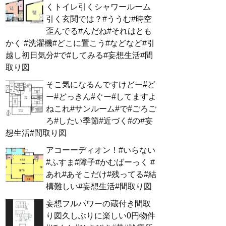
くトイレ引くシャワールーム
引く玄関では？#ううむ#時空
歪んでる#んだね#それはとも
かく #洗濯機#どこに置こう#などなど#引
越し初日気分#で#してみる#妄想生活#間
取り図
そこ気になるんですけどー#ど
ー#どっきん#ぐー#してますよ
ねこれ#サンルーム#で#ごろご
ろ#したい季節#近づく#の#妄
想生活#間取り図
アコーーディオン！#いらない
#ふすま#障子#かむばーっく #
あれ#あそこだけ#残ってる#結
構難しい#妄想生活#間取り図
妄想フルパワーの蔵付き間取
り図久しぶりに楽しい0円物件