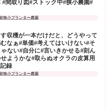
 #間取り図#ストック中#狭小農園#
超狭小プランター農園
ます収穫が一本だけだと、どうやって
むなぁ#単価#考えてはいけない#そ
ゃない#自分に#言いきかせる#刻ん
のせようかな#取らぬオクラの皮算用
#記録
超狭小プランター農園