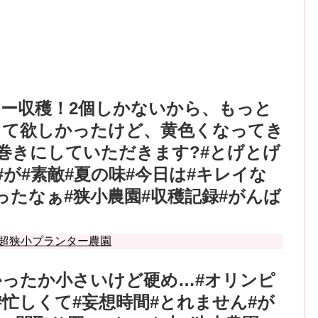
ー収穫！2個しかないから、もっと
って欲しかったけど、黄色くなってき
巻きにしていただきます?#とげとげ
#が#素敵#夏の味#今日は#キレイな
ったなぁ#狭小農園#収穫記録#がんば
超狭小プランター農園
ったか︎小さいけど硬め…#オリンピ
#忙しくて#妄想時間#とれません#が