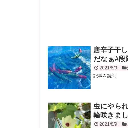
唐辛子干
だなぁ#段
2021/8/9
記事を読む
虫にやら
輪咲きま
2021/8/9