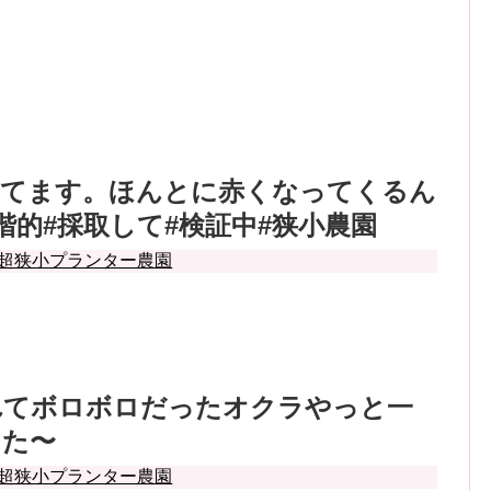
してます。ほんとに赤くなってくるん
階的#採取して#検証中#狭小農園
超狭小プランター農園
れてボロボロだったオクラやっと一
した〜
超狭小プランター農園