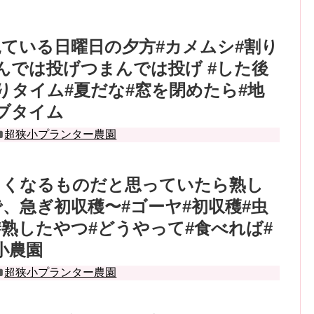
ている日曜日の夕方#カメムシ#割り
んでは投げつまんでは投げ #した後
りタイム#夏だな#窓を閉めたら#地
ブタイム
超狭小プランター農園
きくなるものだと思っていたら熟し
、急ぎ初収穫〜#ゴーヤ#初収穫#虫
#熟したやつ#どうやって#食べれば#
小農園
超狭小プランター農園