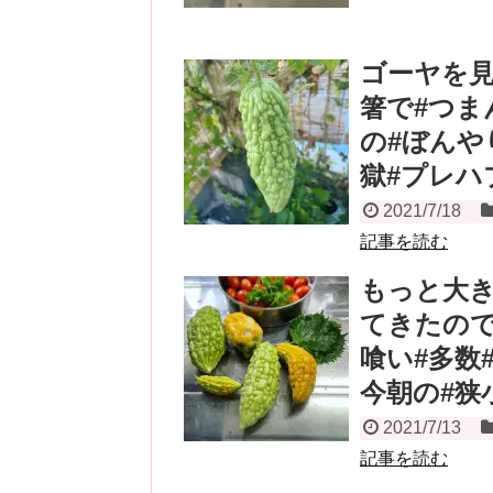
ゴーヤを見
箸で#つま
の#ぼんや
獄#プレハ
2021/7/18
記事を読む
もっと大
てきたので
喰い#多数
今朝の#狭
2021/7/13
記事を読む