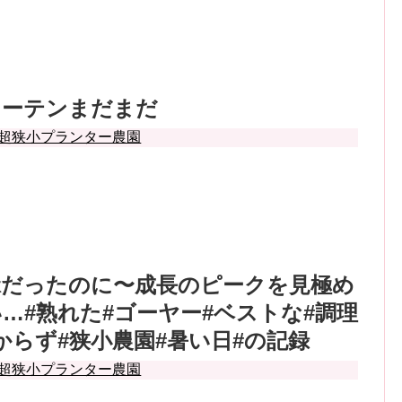
カーテンまだまだ
超狭小プランター農園
緑だったのに〜成長のピークを見極め
…#熟れた#ゴーヤー#ベストな#調理
からず#狭小農園#暑い日#の記録
超狭小プランター農園