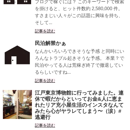
ブログで稼ぐには？ このキーワードで検索
を掛けると、ヒット件数約 2,580,000 件。
すさまじい人々がこの話題に興味を持ち、
そして...
記事を読む
民泊解禁かぁ
なんかいろいろできそうな予感 と同時にい
ろんなトラブル起きそうな予感。 本業？で
民泊やってる人は荒稼ぎ終了で撤退してい
るらしいですね...
記事を読む
江戸東京博物館に行ってみました。連
休で暇だからといってお金&人に恵ま
れたリア充小屋生活のインスタなんて
みたら心がヤラレてしまう〜（涙）#
逃避行
記事を読む