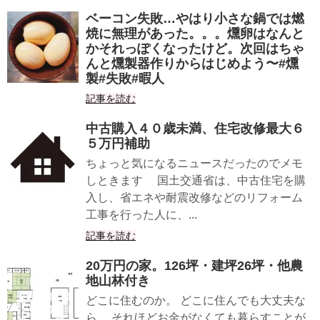
ベーコン失敗…やはり小さな鍋では燃
焼に無理があった。。。燻卵はなんと
かそれっぽくなったけど。次回はちゃ
んと燻製器作りからはじめよう〜#燻
製#失敗#暇人
記事を読む
中古購入４０歳未満、住宅改修最大６
５万円補助
ちょっと気になるニュースだったのでメモ
しときます 国土交通省は、中古住宅を購
入し、省エネや耐震改修などのリフォーム
工事を行った人に、...
記事を読む
20万円の家。126坪・建坪26坪・他農
地山林付き
どこに住むのか。 どこに住んでも大丈夫な
ら、 それほどお金がなくても暮らすことが