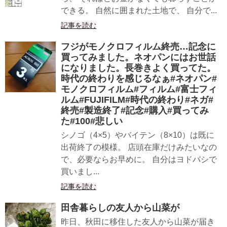
できる。 自然に囲まれた土地で、 自分で...
記事を読む
フジがモノクロフィルム終売…記念に
買ってみました。ネオパンにはお世話
になりました。長巻きよく買ってた。
時代の終わりを感じるなぁ#ネオパン#
モノクロフィルム#フィルム#富士フィ
ルム#FUJIFILM#時代の終わり#ネガ#
終売#製造終了#記念#購入#買ってみ
た#100#悲しい
シノゴ（4×5）やバイテン（8×10）は既に
出荷終了の模様。 店頭在庫だけみたいなの
で、必要ならお早めに。 自分はヨドバシで
買いまし...
記事を読む
田舎暮らしの友人から山菜が
昨日、秋田に移住した友人から山菜が届き