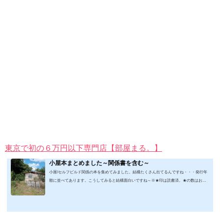
東京で初の６万円以下専門店【部屋まる。】
小屋本まとめました～関係書を含む～
小屋/セルフビルド関係の本を集めてみました。結構たくさん出てるんですね・・・発行年
順に並べてあります。こうしてみると結構面白いですね～※★印は読書済。★の数はおす
すめ度合い（MAX★★★）※2019.2.6更新（随時更新/漏れがあれば教えていただけると嬉
しいです）ムック&電子ブック～発行年順笑って！小屋作り 50万円でできる！？セルフビ
ルド顛末記 Kindle版フォーマット： Kindle版紙の本の長さ： 211 ページ出版社: 山と溪谷社
(2019/1/17)軽トラック生活 2019 Vol.01 (CHIKYU-MARU MOOK 別冊夢の丸太小屋に暮らす)