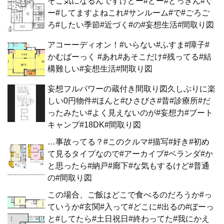
そこ気になるんですけどー#どー#どっきん#ぐ
ー#してますよねこれ#サンルーム#で#ごろご
ろ#したい季節#近づく#の#妄想生活#間取り図
アコーーディオン！#いらない#ふすま#障子#
かむばーっく #あれ#あそこだけ#残ってる#結
構難しい#妄想生活#間取り図
妄想フルパワーの蔵付き間取り図久しぶりに楽
しい0円物件#ほんと#ひさびさ#昔#診療所#だ
ったみたい#よく見えないのが#妄想力#ブート
キャンプ#18DK#間取り図
…事故ってる？#このクルマ#描写#好き#初め
て見るタイプなので#アーカイブ#ベランダ#か
と思ったら#納戸#廊下#な気もするけど#普通
の#間取り図
この場合、ご飯はどこで食べるのだろうか#っ
ていうか#玄関#入って#どこに#出るの#ぼーっ
と#してたら#土日祝日#終わってた#我にかえ