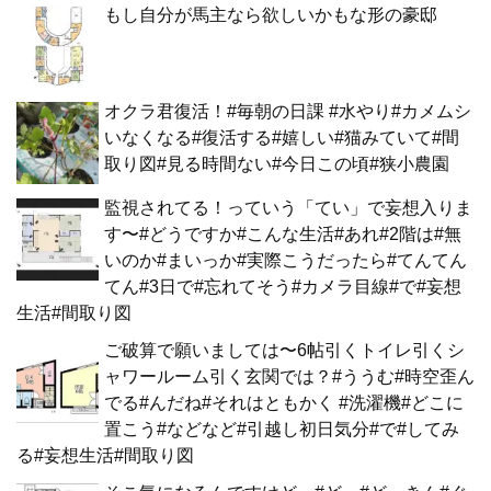
もし自分が馬主なら欲しいかもな形の豪邸
オクラ君復活！#毎朝の日課 #水やり#カメムシ
いなくなる#復活する#嬉しい#猫みていて#間
取り図#見る時間ない#今日この頃#狭小農園
監視されてる！っていう「てい」で妄想入りま
す〜#どうですか#こんな生活#あれ#2階は#無
いのか#まいっか#実際こうだったら#てんてん
てん#3日で#忘れてそう#カメラ目線#で#妄想
生活#間取り図
ご破算で願いましては〜6帖引くトイレ引くシ
ャワールーム引く玄関では？#ううむ#時空歪ん
でる#んだね#それはともかく #洗濯機#どこに
置こう#などなど#引越し初日気分#で#してみ
る#妄想生活#間取り図