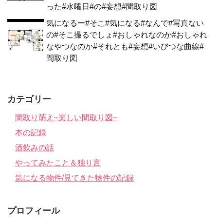
った#水曜日#の#妄想#間取り図
気になるー#そこ#気になる#なんで#写真ない
の#そこ撮るでしょ#おしゃれなのか#おしゃれ
なやつなのか#それとも#妄想#いびつな曲線#
間取り図
カテゴリー
間取り萌え~楽しい間取り図~
本の記録
酒飲みの話
やってみたこと＆独り言
気になる物件/見てきた物件の記録
プロフィール