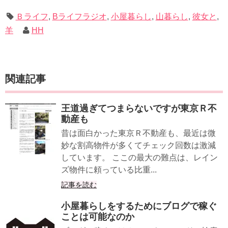
ムック: 111...
Ｂライフ
,
Bライフラジオ
,
小屋暮らし
,
山暮らし
,
彼女と
,
羊
HH
関連記事
王道過ぎてつまらないですが東京Ｒ不
動産も
昔は面白かった東京Ｒ不動産も、最近は微
妙な割高物件が多くてチェック回数は激減
しています。 ここの最大の難点は、レイン
ズ物件に頼っている比重...
記事を読む
小屋暮らしをするためにブログで稼ぐ
ことは可能なのか