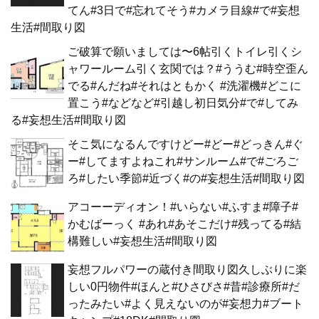
てん#3日で#忘れてそう#カメラ目線#で#妄想
生活#間取り図
ご破算で願いましては〜6帖引くトイレ引くシ
ャワールーム引く玄関では？#ううむ#時空歪ん
でる#んだね#それはともかく #洗濯機#どこに
置こう#などなど#引越し初日気分#で#してみ
る#妄想生活#間取り図
そこ気になるんですけどー#どー#どっきん#ぐ
ー#してますよねこれ#サンルーム#で#ごろご
ろ#したい季節#近づく#の#妄想生活#間取り図
アコーーディオン！#いらない#ふすま#障子#
かむばーっく #あれ#あそこだけ#残ってる#結
構難しい#妄想生活#間取り図
妄想フルパワーの蔵付き間取り図久しぶりに楽
しい0円物件#ほんと#ひさびさ#昔#診療所#だ
ったみたい#よく見えないのが#妄想力#ブート