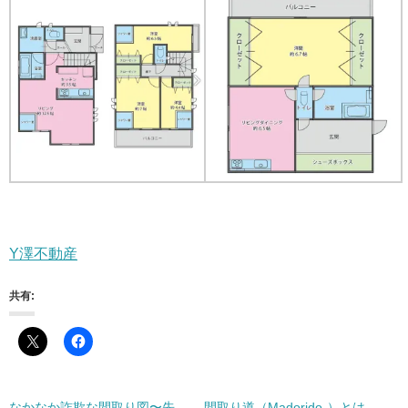
Y澤不動産
共有:
なかなか詐欺な間取り図〜先
間取り道（Madorido-）とは