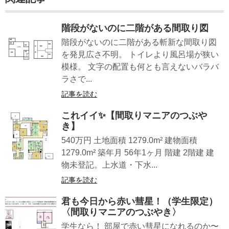
階段がないのに二階がある間取り図
階段がないのに二階がある斬新な間取り図
を発見広さ不明。 トイレより風呂場が狭い
模様。 文字の配置も何とも言えないバラバ
ラさで...
記事を読む
これイイ✨【間取りマニアのつぶや
き】
540万円 土地面積 1279.0m² 建物面積
1279.0m² 築年月 56年1ヶ月 階建 2階建 建
物未登記。上水道・下水...
記事を読む
君も今日から赤い彗星！（学生限定）
〈間取りマニアのつぶやき〉
学生なら！ 部屋で赤い彗星になれるのか〜