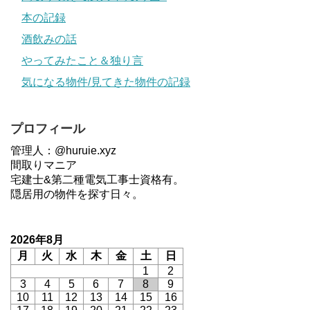
本の記録
酒飲みの話
やってみたこと＆独り言
気になる物件/見てきた物件の記録
プロフィール
管理人：@huruie.xyz
間取りマニア
宅建士&第二種電気工事士資格有。
隠居用の物件を探す日々。
2026年8月
月
火
水
木
金
土
日
1
2
3
4
5
6
7
8
9
10
11
12
13
14
15
16