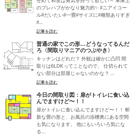
せめて和室は勇気を持って欲しい～ 車庫上
のプレハブがかなり魅力的✨ #ニアイコー
ル#だいたい#一畳#サイズに#種類ありすぎ
#...
記事を読む
普通の家でこの形…どうなってるんだ
ろ〈間取りマニアのつぶやき〉
キッチンはどれだ？ 外観は確かに凸凹 間
取りは6LDKってことなので、 仕切られて
ない部分は部屋じゃないのかな？ ...
記事を読む
今日の間取り図：扉がトイレに食い込
んでますけど〜！！
扉がトイレに食い込んでますけど〜！！ 斬
新な畳の形と、お風呂の浴槽奥にある空間
も気になります。 他にもいろいろ気にな
る…