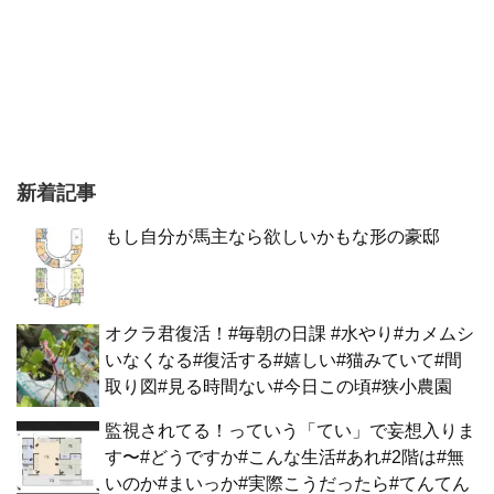
新着記事
もし自分が馬主なら欲しいかもな形の豪邸
オクラ君復活！#毎朝の日課 #水やり#カメムシ
いなくなる#復活する#嬉しい#猫みていて#間
取り図#見る時間ない#今日この頃#狭小農園
監視されてる！っていう「てい」で妄想入りま
す〜#どうですか#こんな生活#あれ#2階は#無
いのか#まいっか#実際こうだったら#てんてん