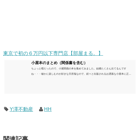
東京で初の６万円以下専門店【部屋まる。】
小屋本のまとめ（関係書を含む）
ちょっと暇だったので、小屋関係の本を集めてみました。結構たくさん出てるんです
ね・・・秘かに楽しむのが好きな天邪鬼なので、続々と出版されるお洒落な小屋本に正直
うんざりしていますが、日々の読書＆数年後すっかりブームが去ったころにゆっくりと楽
しむためのメモです。発行年順に並べてみました。こうしてみると結構面白いですね～※
★印は読書済。★の数はおすすめ度合い（MAX★★★）※2018.6.25現在（随時更新/漏れが
あれば教えていただけると嬉しいです）ムック～発行年順小屋ライフ 小屋を活用した素敵
なライフスタイルムック: 63...
Y澤不動産
HH
関連記事