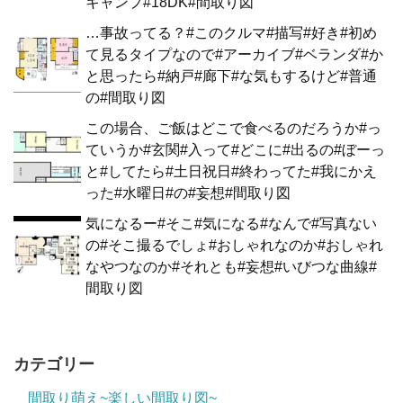
キャンプ#18DK#間取り図
…事故ってる？#このクルマ#描写#好き#初め
て見るタイプなので#アーカイブ#ベランダ#か
と思ったら#納戸#廊下#な気もするけど#普通
の#間取り図
この場合、ご飯はどこで食べるのだろうか#っ
ていうか#玄関#入って#どこに#出るの#ぼーっ
と#してたら#土日祝日#終わってた#我にかえ
った#水曜日#の#妄想#間取り図
気になるー#そこ#気になる#なんで#写真ない
の#そこ撮るでしょ#おしゃれなのか#おしゃれ
なやつなのか#それとも#妄想#いびつな曲線#
間取り図
カテゴリー
間取り萌え~楽しい間取り図~