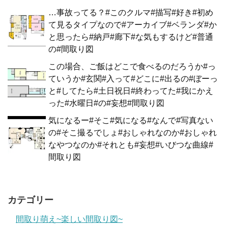
…事故ってる？#このクルマ#描写#好き#初め
て見るタイプなので#アーカイブ#ベランダ#か
と思ったら#納戸#廊下#な気もするけど#普通
の#間取り図
この場合、ご飯はどこで食べるのだろうか#っ
ていうか#玄関#入って#どこに#出るの#ぼーっ
と#してたら#土日祝日#終わってた#我にかえ
った#水曜日#の#妄想#間取り図
気になるー#そこ#気になる#なんで#写真ない
の#そこ撮るでしょ#おしゃれなのか#おしゃれ
なやつなのか#それとも#妄想#いびつな曲線#
間取り図
カテゴリー
間取り萌え~楽しい間取り図~