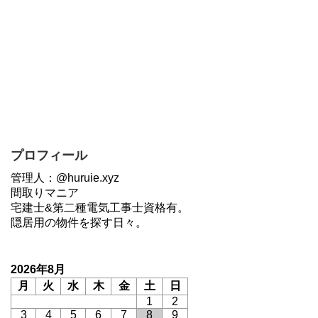
プロフィール
管理人：@huruie.xyz
間取りマニア
宅建士&第二種電気工事士資格有。
隠居用の物件を探す日々。
2026年8月
月
火
水
木
金
土
日
1
2
3
4
5
6
7
8
9