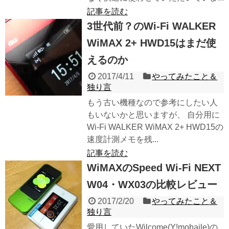
記事を読む
3世代前？のWi-Fi WALKER
WiMAX 2+ HWD15はまだ使
えるのか
2017/4/11
やってみたこと＆
独り言
もう古い機種なので参考にしたい人
もいないかと思いますが、 自分用に
Wi-Fi WALKER WiMAX 2+ HWD15の
速度計測メモを残...
記事を読む
WiMAXのSpeed Wi-Fi NEXT
W04・WX03の比較レビュー
2017/2/20
やってみたこと＆
独り言
愛用していたWilcome(Y!mobaile)の