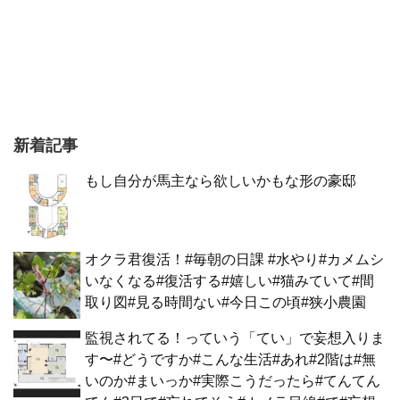
新着記事
もし自分が馬主なら欲しいかもな形の豪邸
オクラ君復活！#毎朝の日課 #水やり#カメムシ
いなくなる#復活する#嬉しい#猫みていて#間
取り図#見る時間ない#今日この頃#狭小農園
監視されてる！っていう「てい」で妄想入りま
す〜#どうですか#こんな生活#あれ#2階は#無
いのか#まいっか#実際こうだったら#てんてん