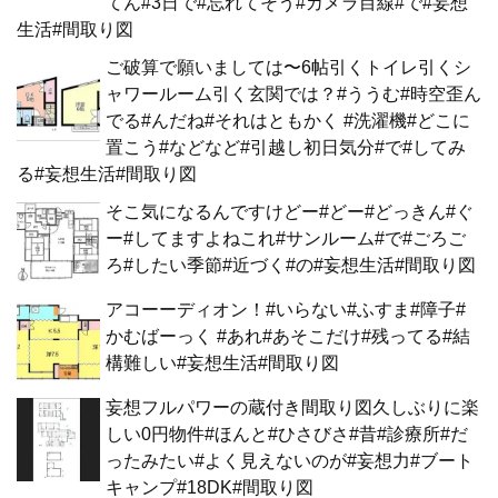
てん#3日で#忘れてそう#カメラ目線#で#妄想
生活#間取り図
ご破算で願いましては〜6帖引くトイレ引くシ
ャワールーム引く玄関では？#ううむ#時空歪ん
でる#んだね#それはともかく #洗濯機#どこに
置こう#などなど#引越し初日気分#で#してみ
る#妄想生活#間取り図
そこ気になるんですけどー#どー#どっきん#ぐ
ー#してますよねこれ#サンルーム#で#ごろご
ろ#したい季節#近づく#の#妄想生活#間取り図
アコーーディオン！#いらない#ふすま#障子#
かむばーっく #あれ#あそこだけ#残ってる#結
構難しい#妄想生活#間取り図
妄想フルパワーの蔵付き間取り図久しぶりに楽
しい0円物件#ほんと#ひさびさ#昔#診療所#だ
ったみたい#よく見えないのが#妄想力#ブート
キャンプ#18DK#間取り図