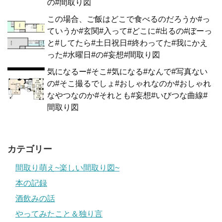
の#間取り図
この場合、ご飯はどこで食べるのだろうか#っ
ていうか#玄関#入って#どこに#出るの#ぼーっ
と#してたら#土日祝日#終わってた#我にかえ
った#水曜日#の#妄想#間取り図
気になるー#そこ#気になる#なんで#写真ない
の#そこ撮るでしょ#おしゃれなのか#おしゃれ
なやつなのか#それとも#妄想#いびつな曲線#
間取り図
カテゴリー
間取り萌え~楽しい間取り図~
本の記録
酒飲みの話
やってみたこと＆独り言