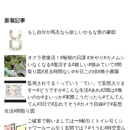
新着記事
もし自分が馬主なら欲しいかもな形の豪邸
オクラ君復活！#毎朝の日課 #水やり#カメムシ
いなくなる#復活する#嬉しい#猫みていて#間
取り図#見る時間ない#今日この頃#狭小農園
監視されてる！っていう「てい」で妄想入りま
す〜#どうですか#こんな生活#あれ#2階は#無
いのか#まいっか#実際こうだったら#てんてん
てん#3日で#忘れてそう#カメラ目線#で#妄想
生活#間取り図
ご破算で願いましては〜6帖引くトイレ引くシ
ャワールーム引く玄関では？#ううむ#時空歪ん