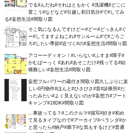
でる#んだね#それはともかく #洗濯機#どこに
置こう#などなど#引越し初日気分#で#してみ
る#妄想生活#間取り図
そこ気になるんですけどー#どー#どっきん#ぐ
ー#してますよねこれ#サンルーム#で#ごろご
ろ#したい季節#近づく#の#妄想生活#間取り図
アコーーディオン！#いらない#ふすま#障子#
かむばーっく #あれ#あそこだけ#残ってる#結
構難しい#妄想生活#間取り図
妄想フルパワーの蔵付き間取り図久しぶりに楽
しい0円物件#ほんと#ひさびさ#昔#診療所#だ
ったみたい#よく見えないのが#妄想力#ブート
キャンプ#18DK#間取り図
…事故ってる？#このクルマ#描写#好き#初め
て見るタイプなので#アーカイブ#ベランダ#か
と思ったら#納戸#廊下#な気もするけど#普通