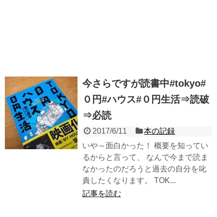
今さらですが読書中#tokyo#
０円#ハウス#０円生活⇒読破
⇒必読
2017/6/11
本の記録
いや～面白かった！ 概要を知ってい
るからと言って、 なんで今まで読ま
なかったのだろうと過去の自分を叱
責したくなります。 TOK...
記事を読む