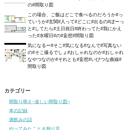
の#間取り図
この場合、ご飯はどこで食べるのだろうか#っ
ていうか#玄関#入って#どこに#出るの#ぼーっ
と#してたら#土日祝日#終わってた#我にかえ
った#水曜日#の#妄想#間取り図
気になるー#そこ#気になる#なんで#写真ない
の#そこ撮るでしょ#おしゃれなのか#おしゃれ
なやつなのか#それとも#妄想#いびつな曲線#
間取り図
カテゴリー
間取り萌え~楽しい間取り図~
本の記録
酒飲みの話
やってみたこと＆独り言