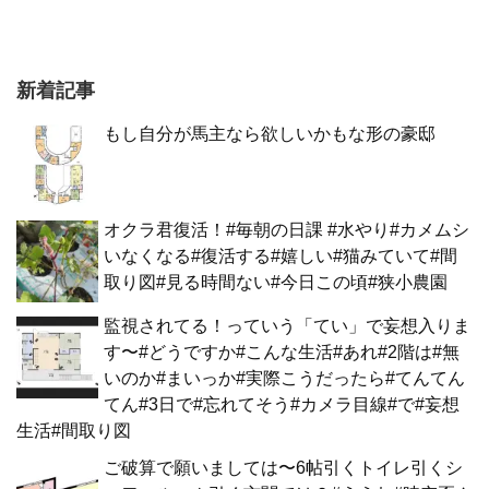
新着記事
もし自分が馬主なら欲しいかもな形の豪邸
オクラ君復活！#毎朝の日課 #水やり#カメムシ
いなくなる#復活する#嬉しい#猫みていて#間
取り図#見る時間ない#今日この頃#狭小農園
監視されてる！っていう「てい」で妄想入りま
す〜#どうですか#こんな生活#あれ#2階は#無
いのか#まいっか#実際こうだったら#てんてん
てん#3日で#忘れてそう#カメラ目線#で#妄想
生活#間取り図
ご破算で願いましては〜6帖引くトイレ引くシ