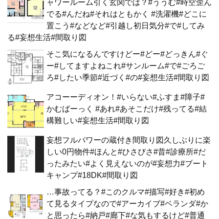
ャワールーム引く玄関では？#ううむ#時空歪ん
でる#んだね#それはともかく #洗濯機#どこに
置こう#などなど#引越し初日気分#で#してみ
る#妄想生活#間取り図
そこ気になるんですけどー#どー#どっきん#ぐ
ー#してますよねこれ#サンルーム#で#ごろご
ろ#したい季節#近づく#の#妄想生活#間取り図
アコーーディオン！#いらない#ふすま#障子#
かむばーっく #あれ#あそこだけ#残ってる#結
構難しい#妄想生活#間取り図
妄想フルパワーの蔵付き間取り図久しぶりに楽
しい0円物件#ほんと#ひさびさ#昔#診療所#だ
ったみたい#よく見えないのが#妄想力#ブート
キャンプ#18DK#間取り図
…事故ってる？#このクルマ#描写#好き#初め
て見るタイプなので#アーカイブ#ベランダ#か
と思ったら#納戸#廊下#な気もするけど#普通