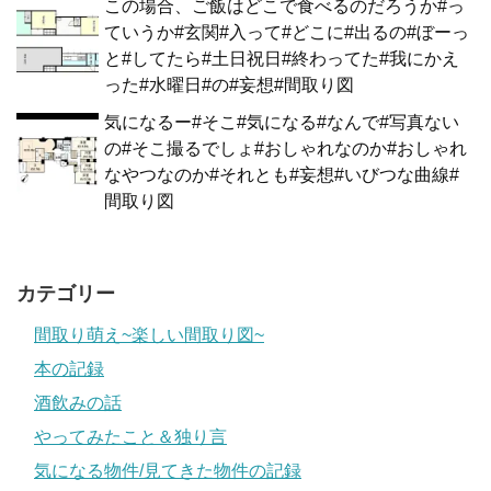
この場合、ご飯はどこで食べるのだろうか#っ
ていうか#玄関#入って#どこに#出るの#ぼーっ
と#してたら#土日祝日#終わってた#我にかえ
った#水曜日#の#妄想#間取り図
気になるー#そこ#気になる#なんで#写真ない
の#そこ撮るでしょ#おしゃれなのか#おしゃれ
なやつなのか#それとも#妄想#いびつな曲線#
間取り図
カテゴリー
間取り萌え~楽しい間取り図~
本の記録
酒飲みの話
やってみたこと＆独り言
気になる物件/見てきた物件の記録