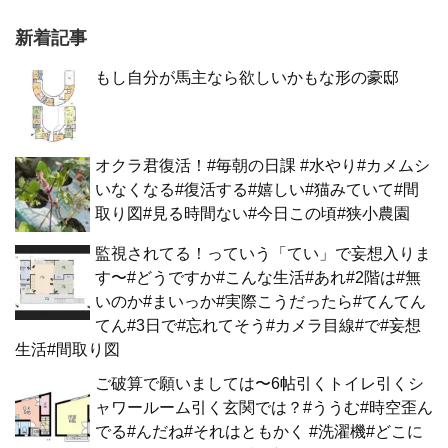
新着記事
もし自分が馬主なら欲しいかもな形の豪邸
オクラ君復活！#毎朝の日課 #水やり#カメムシ
いなくなる#復活する#嬉しい#猫みていて#間
取り図#見る時間ない#今日この頃#狭小農園
監視されてる！っていう「てい」で妄想入りま
す〜#どうですか#こんな生活#あれ#2階は#無
いのか#まいっか#実際こうだったら#てんてん
てん#3日で#忘れてそう#カメラ目線#で#妄想
生活#間取り図
ご破算で願いましては〜6帖引くトイレ引くシ
ャワールーム引く玄関では？#ううむ#時空歪ん
でる#んだね#それはともかく #洗濯機#どこに