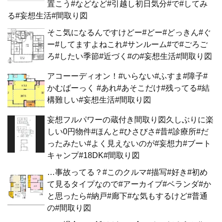
置こう#などなど#引越し初日気分#で#してみ
る#妄想生活#間取り図
そこ気になるんですけどー#どー#どっきん#ぐ
ー#してますよねこれ#サンルーム#で#ごろご
ろ#したい季節#近づく#の#妄想生活#間取り図
アコーーディオン！#いらない#ふすま#障子#
かむばーっく #あれ#あそこだけ#残ってる#結
構難しい#妄想生活#間取り図
妄想フルパワーの蔵付き間取り図久しぶりに楽
しい0円物件#ほんと#ひさびさ#昔#診療所#だ
ったみたい#よく見えないのが#妄想力#ブート
キャンプ#18DK#間取り図
…事故ってる？#このクルマ#描写#好き#初め
て見るタイプなので#アーカイブ#ベランダ#か
と思ったら#納戸#廊下#な気もするけど#普通
の#間取り図