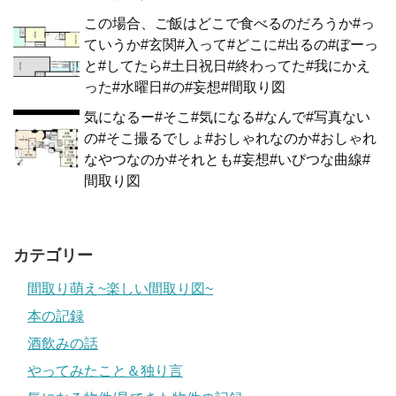
この場合、ご飯はどこで食べるのだろうか#っ
ていうか#玄関#入って#どこに#出るの#ぼーっ
と#してたら#土日祝日#終わってた#我にかえ
った#水曜日#の#妄想#間取り図
気になるー#そこ#気になる#なんで#写真ない
の#そこ撮るでしょ#おしゃれなのか#おしゃれ
なやつなのか#それとも#妄想#いびつな曲線#
間取り図
カテゴリー
間取り萌え~楽しい間取り図~
本の記録
酒飲みの話
やってみたこと＆独り言