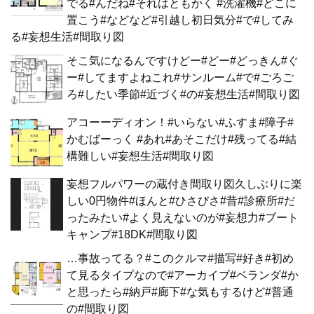
でる#んだね#それはともかく #洗濯機#どこに
置こう#などなど#引越し初日気分#で#してみ
る#妄想生活#間取り図
そこ気になるんですけどー#どー#どっきん#ぐ
ー#してますよねこれ#サンルーム#で#ごろご
ろ#したい季節#近づく#の#妄想生活#間取り図
アコーーディオン！#いらない#ふすま#障子#
かむばーっく #あれ#あそこだけ#残ってる#結
構難しい#妄想生活#間取り図
妄想フルパワーの蔵付き間取り図久しぶりに楽
しい0円物件#ほんと#ひさびさ#昔#診療所#だ
ったみたい#よく見えないのが#妄想力#ブート
キャンプ#18DK#間取り図
…事故ってる？#このクルマ#描写#好き#初め
て見るタイプなので#アーカイブ#ベランダ#か
と思ったら#納戸#廊下#な気もするけど#普通
の#間取り図