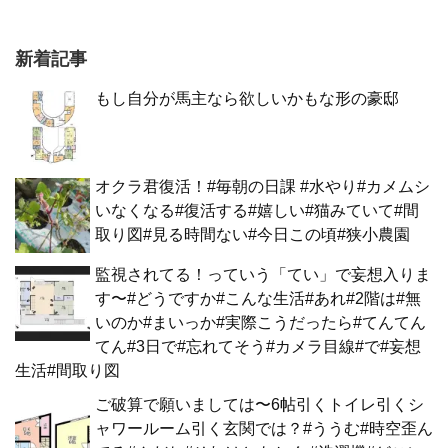
新着記事
もし自分が馬主なら欲しいかもな形の豪邸
オクラ君復活！#毎朝の日課 #水やり#カメムシ
いなくなる#復活する#嬉しい#猫みていて#間
取り図#見る時間ない#今日この頃#狭小農園
監視されてる！っていう「てい」で妄想入りま
す〜#どうですか#こんな生活#あれ#2階は#無
いのか#まいっか#実際こうだったら#てんてん
てん#3日で#忘れてそう#カメラ目線#で#妄想
生活#間取り図
ご破算で願いましては〜6帖引くトイレ引くシ
ャワールーム引く玄関では？#ううむ#時空歪ん