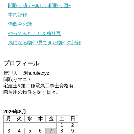
間取り萌え~楽しい間取り図~
本の記録
酒飲みの話
やってみたこと＆独り言
気になる物件/見てきた物件の記録
プロフィール
管理人：@huruie.xyz
間取りマニア
宅建士&第二種電気工事士資格有。
隠居用の物件を探す日々。
2026年8月
月
火
水
木
金
土
日
1
2
3
4
5
6
7
8
9