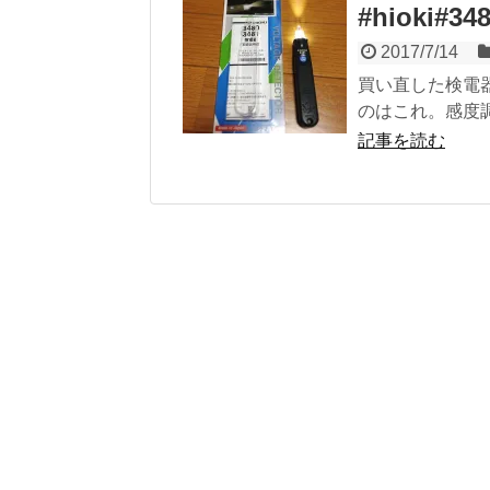
#hioki#
2017/7/14
買い直した検電器
のはこれ。感度
記事を読む