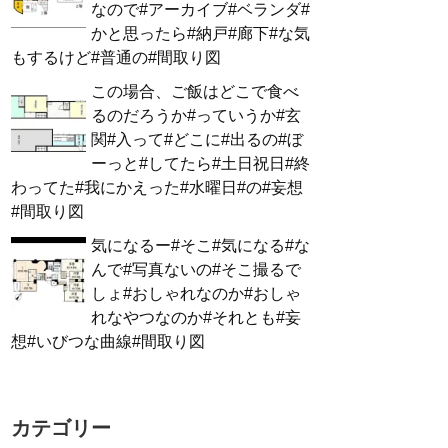
なので#アーカイブ#ベランダ#
かと思ったら#納戸#廊下#な気
もするけど#普通の#間取り図
この場合、ご飯はどこで食べ
るのだろうか#っていうか#玄
関#入って#どこに#出るの#ぼ
ーっと#してたら#土日祝日#終
わってた#我にかえった#水曜日#の#妄想
#間取り図
気になるー#そこ#気になる#な
んで#写真ないの#そこ撮るで
しょ#おしゃれなのか#おしゃ
れなやつなのか#それとも#妄
想#いびつな曲線#間取り図
カテゴリー