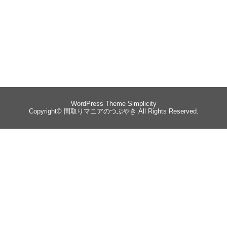
WordPress Theme
Simplicity
Copyright©
間取りマニアのつぶやき
All Rights Reserved.