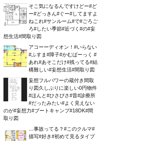
そこ気になるんですけどー#ど
ー#どっきん#ぐー#してますよ
ねこれ#サンルーム#で#ごろご
ろ#したい季節#近づく#の#妄
想生活#間取り図
アコーーディオン！#いらない
#ふすま#障子#かむばーっく #
あれ#あそこだけ#残ってる#結
構難しい#妄想生活#間取り図
妄想フルパワーの蔵付き間取
り図久しぶりに楽しい0円物件
#ほんと#ひさびさ#昔#診療所
#だったみたい#よく見えない
のが#妄想力#ブートキャンプ#18DK#間
取り図
…事故ってる？#このクルマ#
描写#好き#初めて見るタイプ