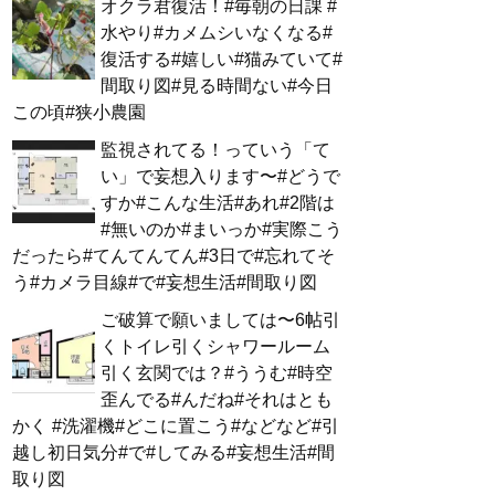
オクラ君復活！#毎朝の日課 #
水やり#カメムシいなくなる#
復活する#嬉しい#猫みていて#
間取り図#見る時間ない#今日
この頃#狭小農園
監視されてる！っていう「て
い」で妄想入ります〜#どうで
すか#こんな生活#あれ#2階は
#無いのか#まいっか#実際こう
だったら#てんてんてん#3日で#忘れてそ
う#カメラ目線#で#妄想生活#間取り図
ご破算で願いましては〜6帖引
くトイレ引くシャワールーム
引く玄関では？#ううむ#時空
歪んでる#んだね#それはとも
かく #洗濯機#どこに置こう#などなど#引
越し初日気分#で#してみる#妄想生活#間
取り図