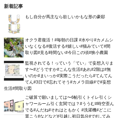
新着記事
もし自分が馬主なら欲しいかもな形の豪邸
オクラ君復活！#毎朝の日課 #水やり#カメムシ
いなくなる#復活する#嬉しい#猫みていて#間
取り図#見る時間ない#今日この頃#狭小農園
監視されてる！っていう「てい」で妄想入りま
す〜#どうですか#こんな生活#あれ#2階は#無
いのか#まいっか#実際こうだったら#てんてん
てん#3日で#忘れてそう#カメラ目線#で#妄想
生活#間取り図
ご破算で願いましては〜6帖引くトイレ引くシ
ャワールーム引く玄関では？#ううむ#時空歪ん
でる#んだね#それはともかく #洗濯機#どこに
置こう#などなど#引越し初日気分#で#してみ