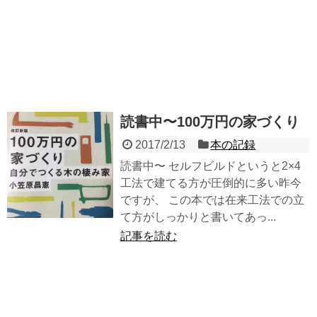
読書中〜100万円の家づくり
2017/2/13
本の記録
読書中〜 セルフビルドというと2×4
工法で建てる方が圧倒的に多い昨今
ですが、 この本では在来工法での立
て方がしっかりと書いてあっ...
記事を読む