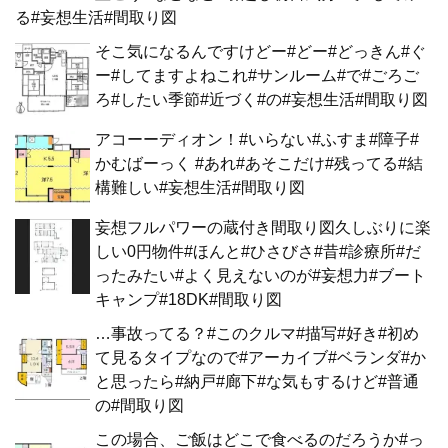
る#妄想生活#間取り図
そこ気になるんですけどー#どー#どっきん#ぐ
ー#してますよねこれ#サンルーム#で#ごろご
ろ#したい季節#近づく#の#妄想生活#間取り図
アコーーディオン！#いらない#ふすま#障子#
かむばーっく #あれ#あそこだけ#残ってる#結
構難しい#妄想生活#間取り図
妄想フルパワーの蔵付き間取り図久しぶりに楽
しい0円物件#ほんと#ひさびさ#昔#診療所#だ
ったみたい#よく見えないのが#妄想力#ブート
キャンプ#18DK#間取り図
…事故ってる？#このクルマ#描写#好き#初め
て見るタイプなので#アーカイブ#ベランダ#か
と思ったら#納戸#廊下#な気もするけど#普通
の#間取り図
この場合、ご飯はどこで食べるのだろうか#っ