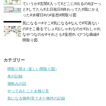
ていうか#玄関#入って#どこに#出るの#ぼーっ
と#してたら#土日祝日#終わってた#我にかえ
った#水曜日#の#妄想#間取り図
気になるー#そこ#気になる#なんで#写真ない
の#そこ撮るでしょ#おしゃれなのか#おしゃれ
なやつなのか#それとも#妄想#いびつな曲線#
間取り図
カテゴリー
間取り萌え~楽しい間取り図~
本の記録
酒飲みの話
やってみたこと＆独り言
気になる物件/見てきた物件の記録