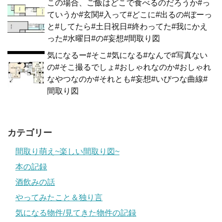
この場合、ご飯はどこで食べるのだろうか#っ
ていうか#玄関#入って#どこに#出るの#ぼーっ
と#してたら#土日祝日#終わってた#我にかえ
った#水曜日#の#妄想#間取り図
気になるー#そこ#気になる#なんで#写真ない
の#そこ撮るでしょ#おしゃれなのか#おしゃれ
なやつなのか#それとも#妄想#いびつな曲線#
間取り図
カテゴリー
間取り萌え~楽しい間取り図~
本の記録
酒飲みの話
やってみたこと＆独り言
気になる物件/見てきた物件の記録