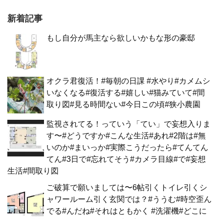
新着記事
もし自分が馬主なら欲しいかもな形の豪邸
オクラ君復活！#毎朝の日課 #水やり#カメムシ
いなくなる#復活する#嬉しい#猫みていて#間
取り図#見る時間ない#今日この頃#狭小農園
監視されてる！っていう「てい」で妄想入りま
す〜#どうですか#こんな生活#あれ#2階は#無
いのか#まいっか#実際こうだったら#てんてん
てん#3日で#忘れてそう#カメラ目線#で#妄想
生活#間取り図
ご破算で願いましては〜6帖引くトイレ引くシ
ャワールーム引く玄関では？#ううむ#時空歪ん
でる#んだね#それはともかく #洗濯機#どこに