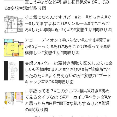
置こう#などなど#引越し初日気分#で#してみ
る#妄想生活#間取り図
そこ気になるんですけどー#どー#どっきん#ぐ
ー#してますよねこれ#サンルーム#で#ごろご
ろ#したい季節#近づく#の#妄想生活#間取り図
アコーーディオン！#いらない#ふすま#障子#
かむばーっく #あれ#あそこだけ#残ってる#結
構難しい#妄想生活#間取り図
妄想フルパワーの蔵付き間取り図久しぶりに楽
しい0円物件#ほんと#ひさびさ#昔#診療所#だ
ったみたい#よく見えないのが#妄想力#ブート
キャンプ#18DK#間取り図
…事故ってる？#このクルマ#描写#好き#初め
て見るタイプなので#アーカイブ#ベランダ#か
と思ったら#納戸#廊下#な気もするけど#普通
の#間取り図