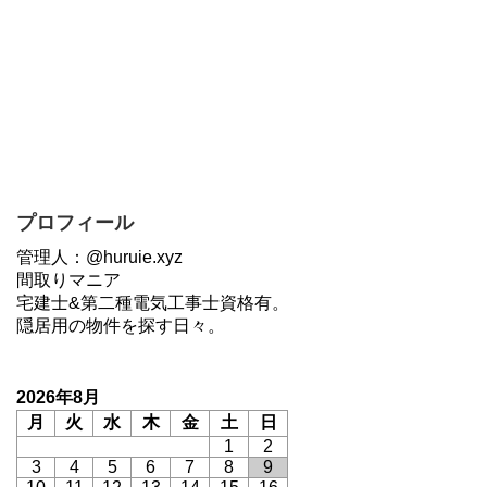
プロフィール
管理人：@huruie.xyz
間取りマニア
宅建士&第二種電気工事士資格有。
隠居用の物件を探す日々。
2026年8月
月
火
水
木
金
土
日
1
2
3
4
5
6
7
8
9