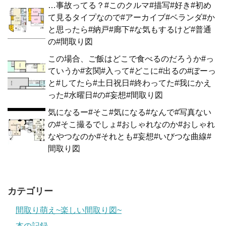
…事故ってる？#このクルマ#描写#好き#初め
て見るタイプなので#アーカイブ#ベランダ#か
と思ったら#納戸#廊下#な気もするけど#普通
の#間取り図
この場合、ご飯はどこで食べるのだろうか#っ
ていうか#玄関#入って#どこに#出るの#ぼーっ
と#してたら#土日祝日#終わってた#我にかえ
った#水曜日#の#妄想#間取り図
気になるー#そこ#気になる#なんで#写真ない
の#そこ撮るでしょ#おしゃれなのか#おしゃれ
なやつなのか#それとも#妄想#いびつな曲線#
間取り図
カテゴリー
間取り萌え~楽しい間取り図~
本の記録