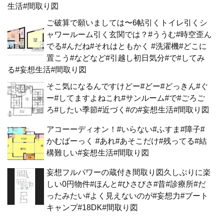
生活#間取り図
ご破算で願いましては〜6帖引くトイレ引くシ
ャワールーム引く玄関では？#ううむ#時空歪ん
でる#んだね#それはともかく #洗濯機#どこに
置こう#などなど#引越し初日気分#で#してみ
る#妄想生活#間取り図
そこ気になるんですけどー#どー#どっきん#ぐ
ー#してますよねこれ#サンルーム#で#ごろご
ろ#したい季節#近づく#の#妄想生活#間取り図
アコーーディオン！#いらない#ふすま#障子#
かむばーっく #あれ#あそこだけ#残ってる#結
構難しい#妄想生活#間取り図
妄想フルパワーの蔵付き間取り図久しぶりに楽
しい0円物件#ほんと#ひさびさ#昔#診療所#だ
ったみたい#よく見えないのが#妄想力#ブート
キャンプ#18DK#間取り図