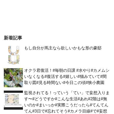
新着記事
もし自分が馬主なら欲しいかもな形の豪邸
オクラ君復活！#毎朝の日課 #水やり#カメムシ
いなくなる#復活する#嬉しい#猫みていて#間
取り図#見る時間ない#今日この頃#狭小農園
監視されてる！っていう「てい」で妄想入りま
す〜#どうですか#こんな生活#あれ#2階は#無
いのか#まいっか#実際こうだったら#てんてん
てん#3日で#忘れてそう#カメラ目線#で#妄想