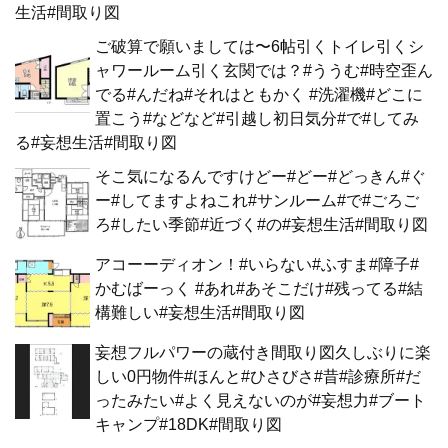
生活#間取り図
ご破算で願いましては〜6帖引くトイレ引くシ
ャワールーム引く玄関では？#ううむ#時空歪ん
でる#んだね#それはともかく #洗濯機#どこに
置こう#などなど#引越し初日気分#で#してみ
る#妄想生活#間取り図
そこ気になるんですけどー#どー#どっきん#ぐ
ー#してますよねこれ#サンルーム#で#ごろご
ろ#したい季節#近づく#の#妄想生活#間取り図
アコーーディオン！#いらない#ふすま#障子#
かむばーっく #あれ#あそこだけ#残ってる#結
構難しい#妄想生活#間取り図
妄想フルパワーの蔵付き間取り図久しぶりに楽
しい0円物件#ほんと#ひさびさ#昔#診療所#だ
ったみたい#よく見えないのが#妄想力#ブート
キャンプ#18DK#間取り図