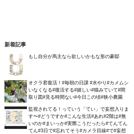
新着記事
もし自分が馬主なら欲しいかもな形の豪邸
オクラ君復活！#毎朝の日課 #水やり#カメムシ
いなくなる#復活する#嬉しい#猫みていて#間
取り図#見る時間ない#今日この頃#狭小農園
監視されてる！っていう「てい」で妄想入りま
す〜#どうですか#こんな生活#あれ#2階は#無
いのか#まいっか#実際こうだったら#てんてん
てん#3日で#忘れてそう#カメラ目線#で#妄想