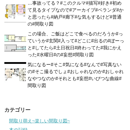
…事故ってる？#このクルマ#描写#好き#初め
て見るタイプなので#アーカイブ#ベランダ#か
と思ったら#納戸#廊下#な気もするけど#普通
の#間取り図
この場合、ご飯はどこで食べるのだろうか#っ
ていうか#玄関#入って#どこに#出るの#ぼーっ
と#してたら#土日祝日#終わってた#我にかえ
った#水曜日#の#妄想#間取り図
気になるー#そこ#気になる#なんで#写真ない
の#そこ撮るでしょ#おしゃれなのか#おしゃれ
なやつなのか#それとも#妄想#いびつな曲線#
間取り図
カテゴリー
間取り萌え~楽しい間取り図~
本の記録