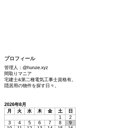
プロフィール
管理人：@huruie.xyz
間取りマニア
宅建士&第二種電気工事士資格有。
隠居用の物件を探す日々。
2026年8月
月
火
水
木
金
土
日
1
2
3
4
5
6
7
8
9