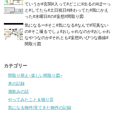
ていうか#玄関#入って#どこに#出るの#ぼーっ
と#してたら#土日祝日#終わってた#我にかえ
った#水曜日#の#妄想#間取り図
気になるー#そこ#気になる#なんで#写真ない
の#そこ撮るでしょ#おしゃれなのか#おしゃれ
なやつなのか#それとも#妄想#いびつな曲線#
間取り図
カテゴリー
間取り萌え~楽しい間取り図~
本の記録
酒飲みの話
やってみたこと＆独り言
気になる物件/見てきた物件の記録