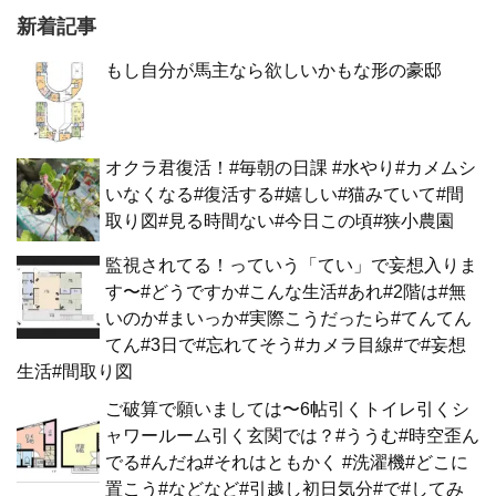
新着記事
もし自分が馬主なら欲しいかもな形の豪邸
オクラ君復活！#毎朝の日課 #水やり#カメムシ
いなくなる#復活する#嬉しい#猫みていて#間
取り図#見る時間ない#今日この頃#狭小農園
監視されてる！っていう「てい」で妄想入りま
す〜#どうですか#こんな生活#あれ#2階は#無
いのか#まいっか#実際こうだったら#てんてん
てん#3日で#忘れてそう#カメラ目線#で#妄想
生活#間取り図
ご破算で願いましては〜6帖引くトイレ引くシ
ャワールーム引く玄関では？#ううむ#時空歪ん
でる#んだね#それはともかく #洗濯機#どこに
置こう#などなど#引越し初日気分#で#してみ