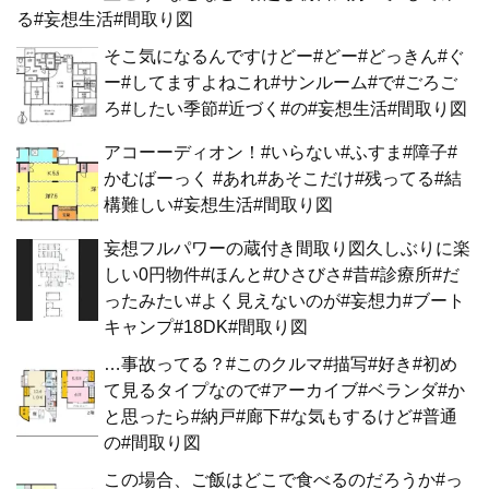
る#妄想生活#間取り図
そこ気になるんですけどー#どー#どっきん#ぐ
ー#してますよねこれ#サンルーム#で#ごろご
ろ#したい季節#近づく#の#妄想生活#間取り図
アコーーディオン！#いらない#ふすま#障子#
かむばーっく #あれ#あそこだけ#残ってる#結
構難しい#妄想生活#間取り図
妄想フルパワーの蔵付き間取り図久しぶりに楽
しい0円物件#ほんと#ひさびさ#昔#診療所#だ
ったみたい#よく見えないのが#妄想力#ブート
キャンプ#18DK#間取り図
…事故ってる？#このクルマ#描写#好き#初め
て見るタイプなので#アーカイブ#ベランダ#か
と思ったら#納戸#廊下#な気もするけど#普通
の#間取り図
この場合、ご飯はどこで食べるのだろうか#っ