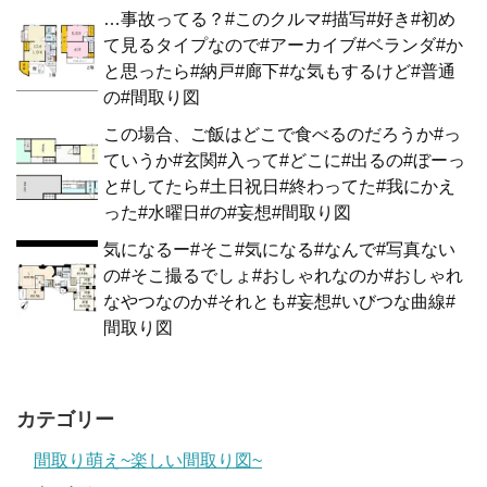
…事故ってる？#このクルマ#描写#好き#初め
て見るタイプなので#アーカイブ#ベランダ#か
と思ったら#納戸#廊下#な気もするけど#普通
の#間取り図
この場合、ご飯はどこで食べるのだろうか#っ
ていうか#玄関#入って#どこに#出るの#ぼーっ
と#してたら#土日祝日#終わってた#我にかえ
った#水曜日#の#妄想#間取り図
気になるー#そこ#気になる#なんで#写真ない
の#そこ撮るでしょ#おしゃれなのか#おしゃれ
なやつなのか#それとも#妄想#いびつな曲線#
間取り図
カテゴリー
間取り萌え~楽しい間取り図~