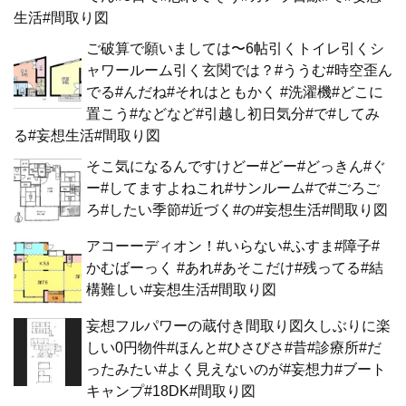
生活#間取り図
ご破算で願いましては〜6帖引くトイレ引くシ
ャワールーム引く玄関では？#ううむ#時空歪ん
でる#んだね#それはともかく #洗濯機#どこに
置こう#などなど#引越し初日気分#で#してみ
る#妄想生活#間取り図
そこ気になるんですけどー#どー#どっきん#ぐ
ー#してますよねこれ#サンルーム#で#ごろご
ろ#したい季節#近づく#の#妄想生活#間取り図
アコーーディオン！#いらない#ふすま#障子#
かむばーっく #あれ#あそこだけ#残ってる#結
構難しい#妄想生活#間取り図
妄想フルパワーの蔵付き間取り図久しぶりに楽
しい0円物件#ほんと#ひさびさ#昔#診療所#だ
ったみたい#よく見えないのが#妄想力#ブート
キャンプ#18DK#間取り図