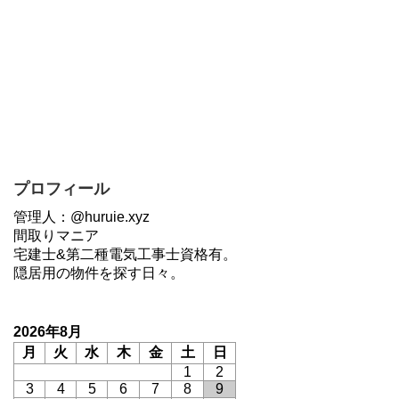
プロフィール
管理人：@huruie.xyz
間取りマニア
宅建士&第二種電気工事士資格有。
隠居用の物件を探す日々。
2026年8月
月
火
水
木
金
土
日
1
2
3
4
5
6
7
8
9