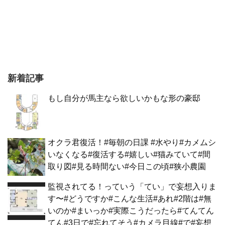
新着記事
もし自分が馬主なら欲しいかもな形の豪邸
オクラ君復活！#毎朝の日課 #水やり#カメムシ
いなくなる#復活する#嬉しい#猫みていて#間
取り図#見る時間ない#今日この頃#狭小農園
監視されてる！っていう「てい」で妄想入りま
す〜#どうですか#こんな生活#あれ#2階は#無
いのか#まいっか#実際こうだったら#てんてん
てん#3日で#忘れてそう#カメラ目線#で#妄想