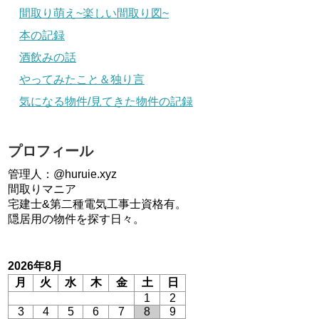
間取り萌え~楽しい間取り図~
本の記録
酒飲みの話
やってみたこと＆独り言
気になる物件/見てきた物件の記録
プロフィール
管理人：@huruie.xyz
間取りマニア
宅建士&第二種電気工事士資格有。
隠居用の物件を探す日々。
2026年8月
月
火
水
木
金
土
日
1
2
3
4
5
6
7
8
9