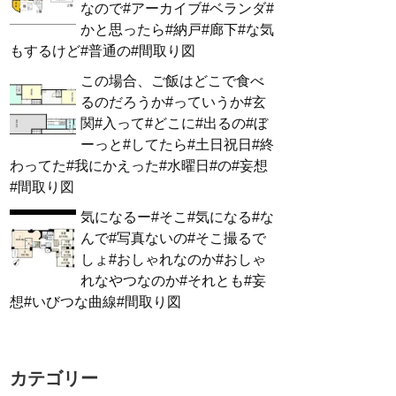
なので#アーカイブ#ベランダ#
かと思ったら#納戸#廊下#な気
もするけど#普通の#間取り図
この場合、ご飯はどこで食べ
るのだろうか#っていうか#玄
関#入って#どこに#出るの#ぼ
ーっと#してたら#土日祝日#終
わってた#我にかえった#水曜日#の#妄想
#間取り図
気になるー#そこ#気になる#な
んで#写真ないの#そこ撮るで
しょ#おしゃれなのか#おしゃ
れなやつなのか#それとも#妄
想#いびつな曲線#間取り図
カテゴリー