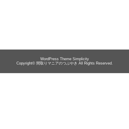
WordPress Theme
Simplicity
Copyright©
間取りマニアのつぶやき
All Rights Reserved.