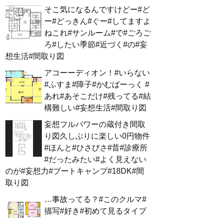
そこ気になるんですけどー#ど
ー#どっきん#ぐー#してますよ
ねこれ#サンルーム#で#ごろご
ろ#したい季節#近づく#の#妄
想生活#間取り図
アコーーディオン！#いらない
#ふすま#障子#かむばーっく #
あれ#あそこだけ#残ってる#結
構難しい#妄想生活#間取り図
妄想フルパワーの蔵付き間取
り図久しぶりに楽しい0円物件
#ほんと#ひさびさ#昔#診療所
#だったみたい#よく見えない
のが#妄想力#ブートキャンプ#18DK#間
取り図
…事故ってる？#このクルマ#
描写#好き#初めて見るタイプ