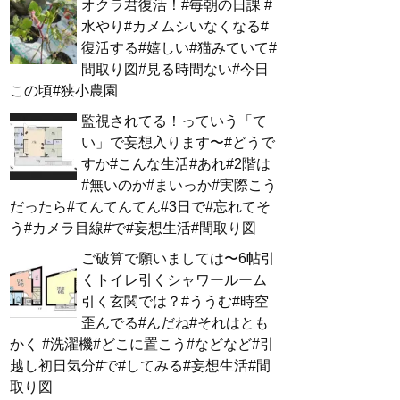
オクラ君復活！#毎朝の日課 #
水やり#カメムシいなくなる#
復活する#嬉しい#猫みていて#
間取り図#見る時間ない#今日
この頃#狭小農園
監視されてる！っていう「て
い」で妄想入ります〜#どうで
すか#こんな生活#あれ#2階は
#無いのか#まいっか#実際こう
だったら#てんてんてん#3日で#忘れてそ
う#カメラ目線#で#妄想生活#間取り図
ご破算で願いましては〜6帖引
くトイレ引くシャワールーム
引く玄関では？#ううむ#時空
歪んでる#んだね#それはとも
かく #洗濯機#どこに置こう#などなど#引
越し初日気分#で#してみる#妄想生活#間
取り図