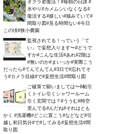
オクラ君復活！#毎朝の日課 #
水やり#カメムシいなくなる#
復活する#嬉しい#猫みていて#
間取り図#見る時間ない#今日
この頃#狭小農園
監視されてる！っていう「て
い」で妄想入ります〜#どうで
すか#こんな生活#あれ#2階は
#無いのか#まいっか#実際こう
だったら#てんてんてん#3日で#忘れてそ
う#カメラ目線#で#妄想生活#間取り図
ご破算で願いましては〜6帖引
くトイレ引くシャワールーム
引く玄関では？#ううむ#時空
歪んでる#んだね#それはとも
かく #洗濯機#どこに置こう#などなど#引
越し初日気分#で#してみる#妄想生活#間
取り図