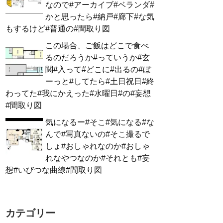
なので#アーカイブ#ベランダ#
かと思ったら#納戸#廊下#な気
もするけど#普通の#間取り図
この場合、ご飯はどこで食べ
るのだろうか#っていうか#玄
関#入って#どこに#出るの#ぼ
ーっと#してたら#土日祝日#終
わってた#我にかえった#水曜日#の#妄想
#間取り図
気になるー#そこ#気になる#な
んで#写真ないの#そこ撮るで
しょ#おしゃれなのか#おしゃ
れなやつなのか#それとも#妄
想#いびつな曲線#間取り図
カテゴリー