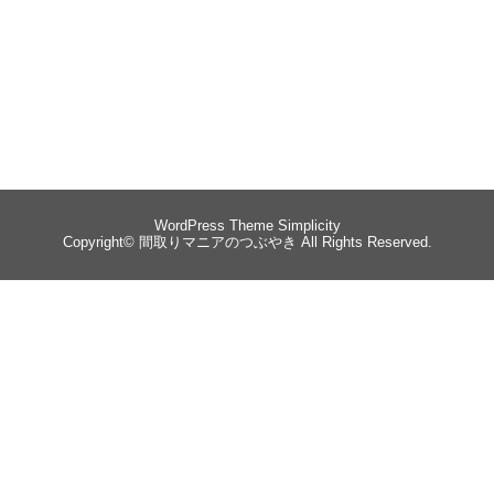
WordPress Theme
Simplicity
Copyright©
間取りマニアのつぶやき
All Rights Reserved.