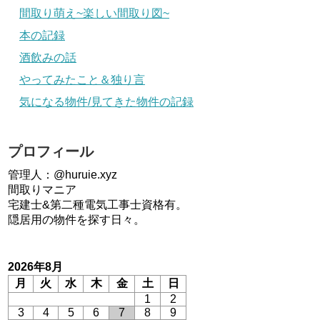
間取り萌え~楽しい間取り図~
本の記録
酒飲みの話
やってみたこと＆独り言
気になる物件/見てきた物件の記録
プロフィール
管理人：@huruie.xyz
間取りマニア
宅建士&第二種電気工事士資格有。
隠居用の物件を探す日々。
2026年8月
月
火
水
木
金
土
日
1
2
3
4
5
6
7
8
9