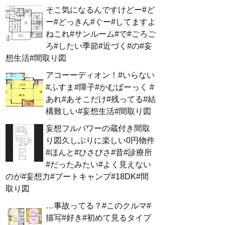
そこ気になるんですけどー#ど
ー#どっきん#ぐー#してますよ
ねこれ#サンルーム#で#ごろご
ろ#したい季節#近づく#の#妄
想生活#間取り図
アコーーディオン！#いらない
#ふすま#障子#かむばーっく #
あれ#あそこだけ#残ってる#結
構難しい#妄想生活#間取り図
妄想フルパワーの蔵付き間取
り図久しぶりに楽しい0円物件
#ほんと#ひさびさ#昔#診療所
#だったみたい#よく見えない
のが#妄想力#ブートキャンプ#18DK#間
取り図
…事故ってる？#このクルマ#
描写#好き#初めて見るタイプ