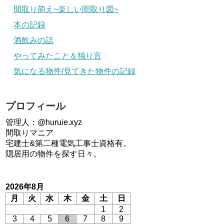
間取り萌え~楽しい間取り図~
本の記録
酒飲みの話
やってみたこと＆独り言
気になる物件/見てきた物件の記録
プロフィール
管理人：@huruie.xyz
間取りマニア
宅建士&第二種電気工事士資格有。
隠居用の物件を探す日々。
2026年8月
月
火
水
木
金
土
日
1
2
3
4
5
6
7
8
9