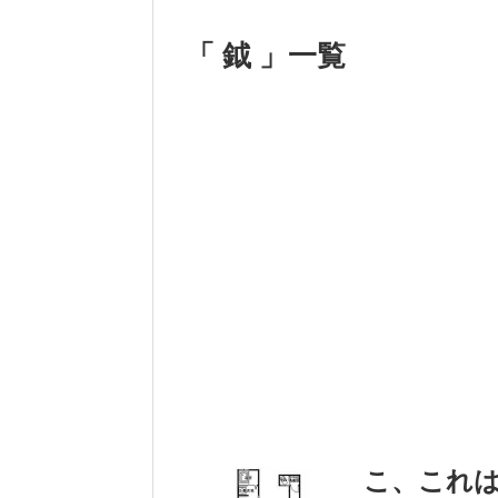
「 鉞 」一覧
こ、これ