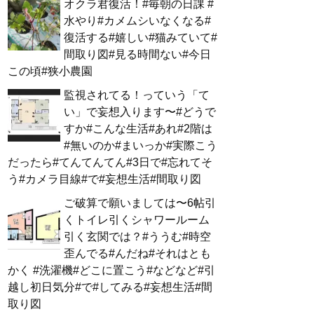
オクラ君復活！#毎朝の日課 #
水やり#カメムシいなくなる#
復活する#嬉しい#猫みていて#
間取り図#見る時間ない#今日
この頃#狭小農園
監視されてる！っていう「て
い」で妄想入ります〜#どうで
すか#こんな生活#あれ#2階は
#無いのか#まいっか#実際こう
だったら#てんてんてん#3日で#忘れてそ
う#カメラ目線#で#妄想生活#間取り図
ご破算で願いましては〜6帖引
くトイレ引くシャワールーム
引く玄関では？#ううむ#時空
歪んでる#んだね#それはとも
かく #洗濯機#どこに置こう#などなど#引
越し初日気分#で#してみる#妄想生活#間
取り図