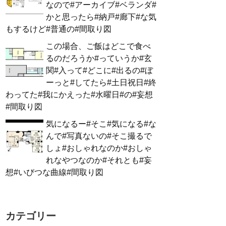
なので#アーカイブ#ベランダ#
かと思ったら#納戸#廊下#な気
もするけど#普通の#間取り図
この場合、ご飯はどこで食べ
るのだろうか#っていうか#玄
関#入って#どこに#出るの#ぼ
ーっと#してたら#土日祝日#終
わってた#我にかえった#水曜日#の#妄想
#間取り図
気になるー#そこ#気になる#な
んで#写真ないの#そこ撮るで
しょ#おしゃれなのか#おしゃ
れなやつなのか#それとも#妄
想#いびつな曲線#間取り図
カテゴリー