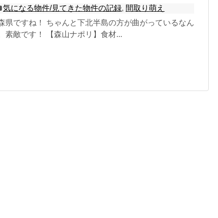
気になる物件/見てきた物件の記録
,
間取り萌え
青森県ですね！ ちゃんと下北半島の方が曲がっているなん
。素敵です！ 【森山ナポリ】食材...