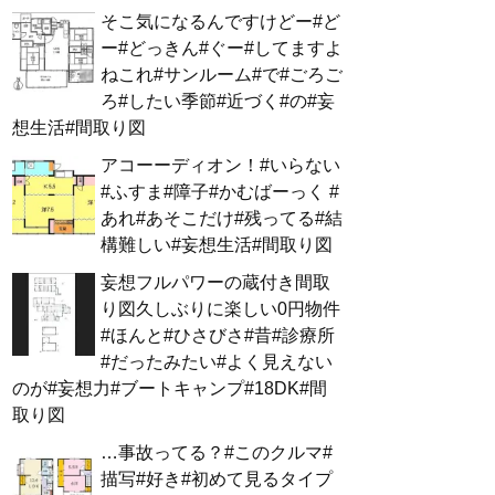
そこ気になるんですけどー#ど
ー#どっきん#ぐー#してますよ
ねこれ#サンルーム#で#ごろご
ろ#したい季節#近づく#の#妄
想生活#間取り図
アコーーディオン！#いらない
#ふすま#障子#かむばーっく #
あれ#あそこだけ#残ってる#結
構難しい#妄想生活#間取り図
妄想フルパワーの蔵付き間取
り図久しぶりに楽しい0円物件
#ほんと#ひさびさ#昔#診療所
#だったみたい#よく見えない
のが#妄想力#ブートキャンプ#18DK#間
取り図
…事故ってる？#このクルマ#
描写#好き#初めて見るタイプ