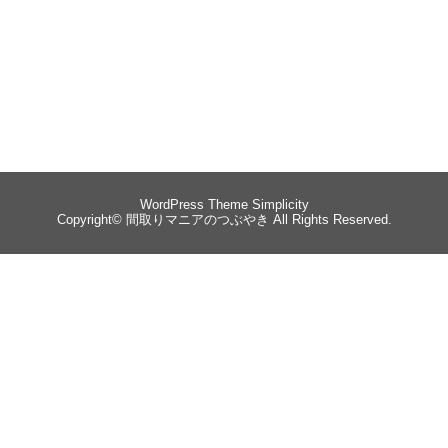
WordPress Theme
Simplicity
Copyright©
間取りマニアのつぶやき
All Rights Reserved.