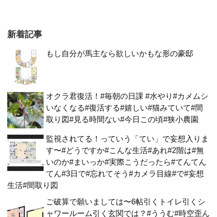
新着記事
もし自分が馬主なら欲しいかもな形の豪邸
オクラ君復活！#毎朝の日課 #水やり#カメムシ
いなくなる#復活する#嬉しい#猫みていて#間
取り図#見る時間ない#今日この頃#狭小農園
監視されてる！っていう「てい」で妄想入りま
す〜#どうですか#こんな生活#あれ#2階は#無
いのか#まいっか#実際こうだったら#てんてん
てん#3日で#忘れてそう#カメラ目線#で#妄想
生活#間取り図
ご破算で願いましては〜6帖引くトイレ引くシ
ャワールーム引く玄関では？#ううむ#時空歪ん