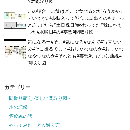
の#間取り図
この場合、ご飯はどこで食べるのだろうか#っ
ていうか#玄関#入って#どこに#出るの#ぼーっ
と#してたら#土日祝日#終わってた#我にかえ
った#水曜日#の#妄想#間取り図
気になるー#そこ#気になる#なんで#写真ない
の#そこ撮るでしょ#おしゃれなのか#おしゃれ
なやつなのか#それとも#妄想#いびつな曲線#
間取り図
カテゴリー
間取り萌え~楽しい間取り図~
本の記録
酒飲みの話
やってみたこと＆独り言