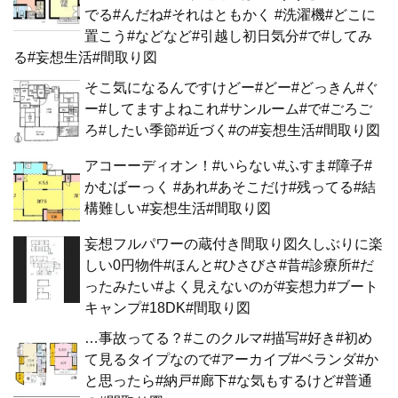
でる#んだね#それはともかく #洗濯機#どこに
置こう#などなど#引越し初日気分#で#してみ
る#妄想生活#間取り図
そこ気になるんですけどー#どー#どっきん#ぐ
ー#してますよねこれ#サンルーム#で#ごろご
ろ#したい季節#近づく#の#妄想生活#間取り図
アコーーディオン！#いらない#ふすま#障子#
かむばーっく #あれ#あそこだけ#残ってる#結
構難しい#妄想生活#間取り図
妄想フルパワーの蔵付き間取り図久しぶりに楽
しい0円物件#ほんと#ひさびさ#昔#診療所#だ
ったみたい#よく見えないのが#妄想力#ブート
キャンプ#18DK#間取り図
…事故ってる？#このクルマ#描写#好き#初め
て見るタイプなので#アーカイブ#ベランダ#か
と思ったら#納戸#廊下#な気もするけど#普通