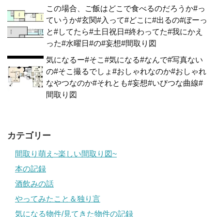
この場合、ご飯はどこで食べるのだろうか#っ
ていうか#玄関#入って#どこに#出るの#ぼーっ
と#してたら#土日祝日#終わってた#我にかえ
った#水曜日#の#妄想#間取り図
気になるー#そこ#気になる#なんで#写真ない
の#そこ撮るでしょ#おしゃれなのか#おしゃれ
なやつなのか#それとも#妄想#いびつな曲線#
間取り図
カテゴリー
間取り萌え~楽しい間取り図~
本の記録
酒飲みの話
やってみたこと＆独り言
気になる物件/見てきた物件の記録