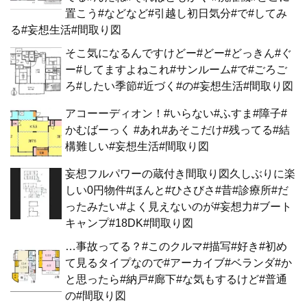
置こう#などなど#引越し初日気分#で#してみ
る#妄想生活#間取り図
そこ気になるんですけどー#どー#どっきん#ぐ
ー#してますよねこれ#サンルーム#で#ごろご
ろ#したい季節#近づく#の#妄想生活#間取り図
アコーーディオン！#いらない#ふすま#障子#
かむばーっく #あれ#あそこだけ#残ってる#結
構難しい#妄想生活#間取り図
妄想フルパワーの蔵付き間取り図久しぶりに楽
しい0円物件#ほんと#ひさびさ#昔#診療所#だ
ったみたい#よく見えないのが#妄想力#ブート
キャンプ#18DK#間取り図
…事故ってる？#このクルマ#描写#好き#初め
て見るタイプなので#アーカイブ#ベランダ#か
と思ったら#納戸#廊下#な気もするけど#普通
の#間取り図