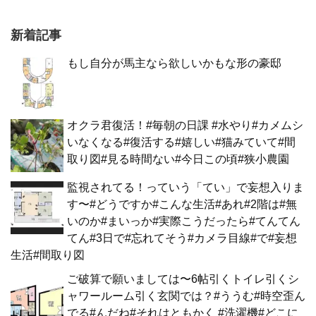
新着記事
もし自分が馬主なら欲しいかもな形の豪邸
オクラ君復活！#毎朝の日課 #水やり#カメムシ
いなくなる#復活する#嬉しい#猫みていて#間
取り図#見る時間ない#今日この頃#狭小農園
監視されてる！っていう「てい」で妄想入りま
す〜#どうですか#こんな生活#あれ#2階は#無
いのか#まいっか#実際こうだったら#てんてん
てん#3日で#忘れてそう#カメラ目線#で#妄想
生活#間取り図
ご破算で願いましては〜6帖引くトイレ引くシ
ャワールーム引く玄関では？#ううむ#時空歪ん
でる#んだね#それはともかく #洗濯機#どこに