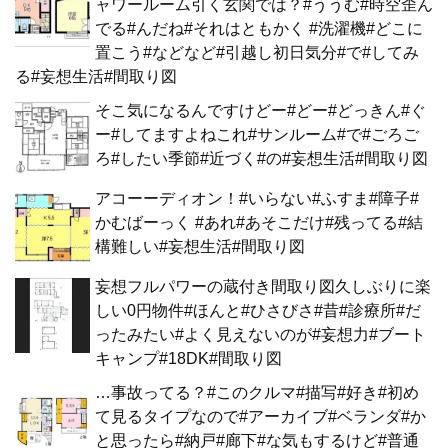
ャワールーム引く玄関では？#ううむ#時空歪ん
でる#んだね#それはともかく #洗濯機#どこに
置こう#などなど#引越し初日気分#で#してみ
る#妄想生活#間取り図
そこ気になるんですけどー#どー#どっきん#ぐ
ー#してますよねこれ#サンルーム#で#ごろご
ろ#したい季節#近づく#の#妄想生活#間取り図
アコーーディオン！#いらない#ふすま#障子#
かむばーっく #あれ#あそこだけ#残ってる#結
構難しい#妄想生活#間取り図
妄想フルパワーの蔵付き間取り図久しぶりに楽
しい0円物件#ほんと#ひさびさ#昔#診療所#だ
ったみたい#よく見えないのが#妄想力#ブート
キャンプ#18DK#間取り図
…事故ってる？#このクルマ#描写#好き#初め
て見るタイプなので#アーカイブ#ベランダ#か
と思ったら#納戸#廊下#な気もするけど#普通