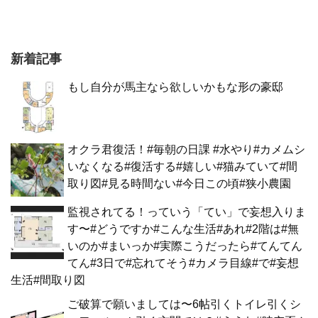
新着記事
もし自分が馬主なら欲しいかもな形の豪邸
オクラ君復活！#毎朝の日課 #水やり#カメムシ
いなくなる#復活する#嬉しい#猫みていて#間
取り図#見る時間ない#今日この頃#狭小農園
監視されてる！っていう「てい」で妄想入りま
す〜#どうですか#こんな生活#あれ#2階は#無
いのか#まいっか#実際こうだったら#てんてん
てん#3日で#忘れてそう#カメラ目線#で#妄想
生活#間取り図
ご破算で願いましては〜6帖引くトイレ引くシ