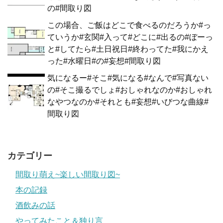
の#間取り図
この場合、ご飯はどこで食べるのだろうか#っ
ていうか#玄関#入って#どこに#出るの#ぼーっ
と#してたら#土日祝日#終わってた#我にかえ
った#水曜日#の#妄想#間取り図
気になるー#そこ#気になる#なんで#写真ない
の#そこ撮るでしょ#おしゃれなのか#おしゃれ
なやつなのか#それとも#妄想#いびつな曲線#
間取り図
カテゴリー
間取り萌え~楽しい間取り図~
本の記録
酒飲みの話
やってみたこと＆独り言