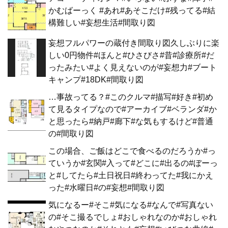
かむばーっく #あれ#あそこだけ#残ってる#結
構難しい#妄想生活#間取り図
妄想フルパワーの蔵付き間取り図久しぶりに楽
しい0円物件#ほんと#ひさびさ#昔#診療所#だ
ったみたい#よく見えないのが#妄想力#ブート
キャンプ#18DK#間取り図
…事故ってる？#このクルマ#描写#好き#初め
て見るタイプなので#アーカイブ#ベランダ#か
と思ったら#納戸#廊下#な気もするけど#普通
の#間取り図
この場合、ご飯はどこで食べるのだろうか#っ
ていうか#玄関#入って#どこに#出るの#ぼーっ
と#してたら#土日祝日#終わってた#我にかえ
った#水曜日#の#妄想#間取り図
気になるー#そこ#気になる#なんで#写真ない
の#そこ撮るでしょ#おしゃれなのか#おしゃれ