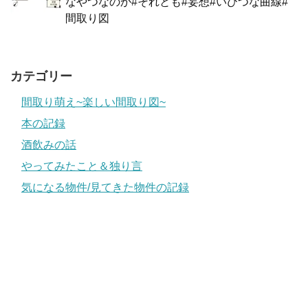
なやつなのか#それとも#妄想#いびつな曲線#
間取り図
カテゴリー
間取り萌え~楽しい間取り図~
本の記録
酒飲みの話
やってみたこと＆独り言
気になる物件/見てきた物件の記録