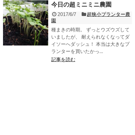
今日の超ミニミニ農園
2017/6/7
超狭小プランター農
園
種まきの時期。 ずっとウズウズして
いましたが、 耐えられなくなってダ
イソーへダッシュ！ 本当は大きなプ
ランターを買いたかっ...
記事を読む