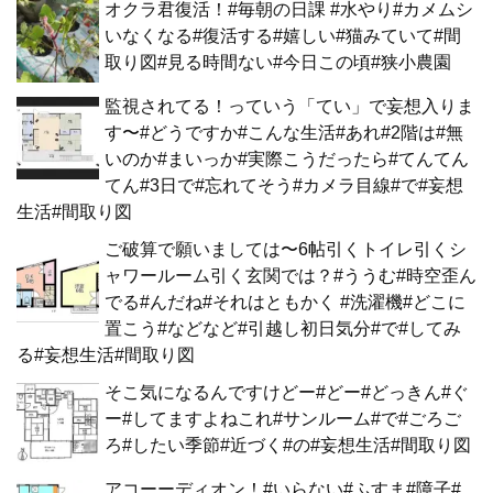
オクラ君復活！#毎朝の日課 #水やり#カメムシ
いなくなる#復活する#嬉しい#猫みていて#間
取り図#見る時間ない#今日この頃#狭小農園
監視されてる！っていう「てい」で妄想入りま
す〜#どうですか#こんな生活#あれ#2階は#無
いのか#まいっか#実際こうだったら#てんてん
てん#3日で#忘れてそう#カメラ目線#で#妄想
生活#間取り図
ご破算で願いましては〜6帖引くトイレ引くシ
ャワールーム引く玄関では？#ううむ#時空歪ん
でる#んだね#それはともかく #洗濯機#どこに
置こう#などなど#引越し初日気分#で#してみ
る#妄想生活#間取り図
そこ気になるんですけどー#どー#どっきん#ぐ
ー#してますよねこれ#サンルーム#で#ごろご
ろ#したい季節#近づく#の#妄想生活#間取り図
アコーーディオン！#いらない#ふすま#障子#