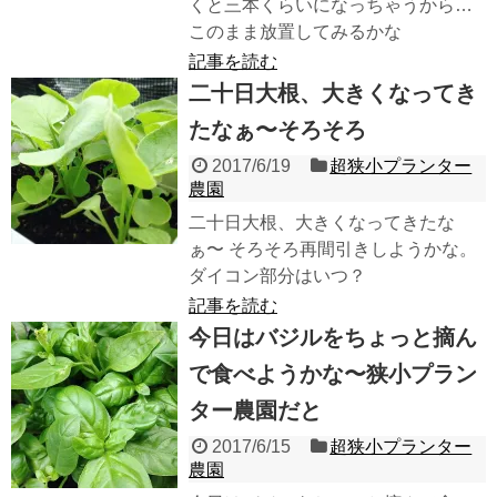
くと三本くらいになっちゃうから…
このまま放置してみるかな
記事を読む
二十日大根、大きくなってき
たなぁ〜そろそろ
2017/6/19
超狭小プランター
農園
二十日大根、大きくなってきたな
ぁ〜 そろそろ再間引きしようかな。
ダイコン部分はいつ？
記事を読む
今日はバジルをちょっと摘ん
で食べようかな〜狭小プラン
ター農園だと
2017/6/15
超狭小プランター
農園