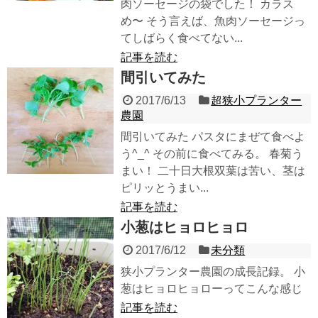
肉ソーセージの袋でした！ カラス
め〜 そう言えば、魚肉ソーセージっ
てしばらく食べてない...
記事を読む
間引いてみた
2017/6/13
超狭小プランター
農園
間引いてみた パスタにまぜて食べよ
う^_^ その前に食べてみる。 春菊う
まい！ 二十日大根双葉は苦い、茎は
ピリッとうまい...
記事を読む
小葱はヒョロヒョロ
2017/6/12
未分類
狭小プランター農園の成長記録。 小
葱はヒョロヒョローってこんな感じ
記事を読む