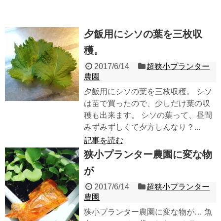
夕飯用にシソの葉を三枚収
穫。
2017/6/14
超狭小プランター
農園
夕飯用にシソの葉を三枚収穫。 シソ
は苗で買ったので、少しだけ葉の収
穫も出来ます。 シソの葉って、昼間
みずみずしくて夕方しんなり？...
記事を読む
狭小プランター農園に変な物
が
2017/6/14
超狭小プランター
農園
狭小プランター農園に変な物が… 魚