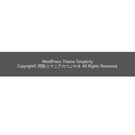
WordPress Theme
Simplicity
Copyright©
間取りマニアのつぶやき
All Rights Reserved.