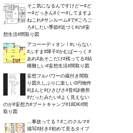
そこ気になるんですけどー#ど
ー#どっきん#ぐー#してますよ
ねこれ#サンルーム#で#ごろご
ろ#したい季節#近づく#の#妄
想生活#間取り図
アコーーディオン！#いらない
#ふすま#障子#かむばーっく #
あれ#あそこだけ#残ってる#結
構難しい#妄想生活#間取り図
妄想フルパワーの蔵付き間取
り図久しぶりに楽しい0円物件
#ほんと#ひさびさ#昔#診療所
#だったみたい#よく見えない
のが#妄想力#ブートキャンプ#18DK#間
取り図
…事故ってる？#このクルマ#
描写#好き#初めて見るタイプ