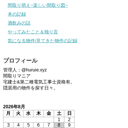
間取り萌え~楽しい間取り図~
本の記録
酒飲みの話
やってみたこと＆独り言
気になる物件/見てきた物件の記録
プロフィール
管理人：@huruie.xyz
間取りマニア
宅建士&第二種電気工事士資格有。
隠居用の物件を探す日々。
2026年8月
月
火
水
木
金
土
日
1
2
3
4
5
6
7
8
9