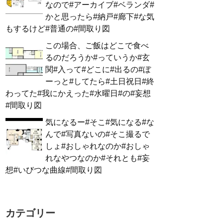
なので#アーカイブ#ベランダ#
かと思ったら#納戸#廊下#な気
もするけど#普通の#間取り図
この場合、ご飯はどこで食べ
るのだろうか#っていうか#玄
関#入って#どこに#出るの#ぼ
ーっと#してたら#土日祝日#終
わってた#我にかえった#水曜日#の#妄想
#間取り図
気になるー#そこ#気になる#な
んで#写真ないの#そこ撮るで
しょ#おしゃれなのか#おしゃ
れなやつなのか#それとも#妄
想#いびつな曲線#間取り図
カテゴリー