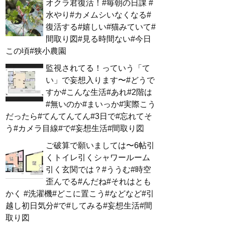
オクラ君復活！#毎朝の日課 #
水やり#カメムシいなくなる#
復活する#嬉しい#猫みていて#
間取り図#見る時間ない#今日
この頃#狭小農園
監視されてる！っていう「て
い」で妄想入ります〜#どうで
すか#こんな生活#あれ#2階は
#無いのか#まいっか#実際こう
だったら#てんてんてん#3日で#忘れてそ
う#カメラ目線#で#妄想生活#間取り図
ご破算で願いましては〜6帖引
くトイレ引くシャワールーム
引く玄関では？#ううむ#時空
歪んでる#んだね#それはとも
かく #洗濯機#どこに置こう#などなど#引
越し初日気分#で#してみる#妄想生活#間
取り図