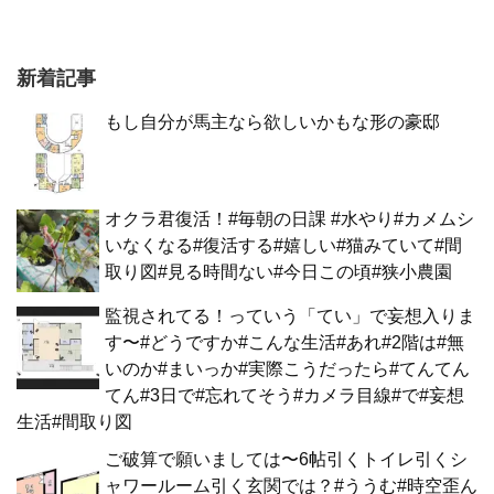
新着記事
もし自分が馬主なら欲しいかもな形の豪邸
オクラ君復活！#毎朝の日課 #水やり#カメムシ
いなくなる#復活する#嬉しい#猫みていて#間
取り図#見る時間ない#今日この頃#狭小農園
監視されてる！っていう「てい」で妄想入りま
す〜#どうですか#こんな生活#あれ#2階は#無
いのか#まいっか#実際こうだったら#てんてん
てん#3日で#忘れてそう#カメラ目線#で#妄想
生活#間取り図
ご破算で願いましては〜6帖引くトイレ引くシ
ャワールーム引く玄関では？#ううむ#時空歪ん