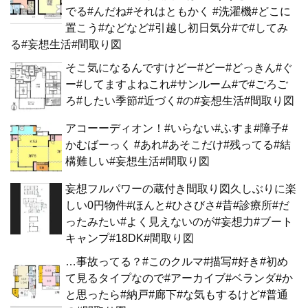
でる#んだね#それはともかく #洗濯機#どこに
置こう#などなど#引越し初日気分#で#してみ
る#妄想生活#間取り図
そこ気になるんですけどー#どー#どっきん#ぐ
ー#してますよねこれ#サンルーム#で#ごろご
ろ#したい季節#近づく#の#妄想生活#間取り図
アコーーディオン！#いらない#ふすま#障子#
かむばーっく #あれ#あそこだけ#残ってる#結
構難しい#妄想生活#間取り図
妄想フルパワーの蔵付き間取り図久しぶりに楽
しい0円物件#ほんと#ひさびさ#昔#診療所#だ
ったみたい#よく見えないのが#妄想力#ブート
キャンプ#18DK#間取り図
…事故ってる？#このクルマ#描写#好き#初め
て見るタイプなので#アーカイブ#ベランダ#か
と思ったら#納戸#廊下#な気もするけど#普通