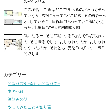
の#間取り図
この場合、ご飯はどこで食べるのだろうか#っ
ていうか#玄関#入って#どこに#出るの#ぼーっ
と#してたら#土日祝日#終わってた#我にかえ
った#水曜日#の#妄想#間取り図
気になるー#そこ#気になる#なんで#写真ない
の#そこ撮るでしょ#おしゃれなのか#おしゃれ
なやつなのか#それとも#妄想#いびつな曲線#
間取り図
カテゴリー
間取り萌え~楽しい間取り図~
本の記録
酒飲みの話
やってみたこと＆独り言