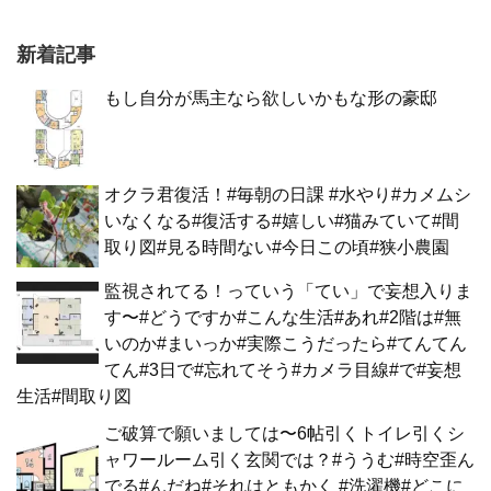
新着記事
もし自分が馬主なら欲しいかもな形の豪邸
オクラ君復活！#毎朝の日課 #水やり#カメムシ
いなくなる#復活する#嬉しい#猫みていて#間
取り図#見る時間ない#今日この頃#狭小農園
監視されてる！っていう「てい」で妄想入りま
す〜#どうですか#こんな生活#あれ#2階は#無
いのか#まいっか#実際こうだったら#てんてん
てん#3日で#忘れてそう#カメラ目線#で#妄想
生活#間取り図
ご破算で願いましては〜6帖引くトイレ引くシ
ャワールーム引く玄関では？#ううむ#時空歪ん
でる#んだね#それはともかく #洗濯機#どこに