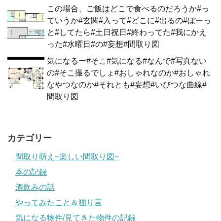
この場合、ご飯はどこで食べるのだろうか#っ
ていうか#玄関#入って#どこに#出るの#ぼーっ
と#してたら#土日祝日#終わってた#我にかえ
った#水曜日#の#妄想#間取り図
気になるー#そこ#気になる#なんで#写真ない
の#そこ撮るでしょ#おしゃれなのか#おしゃれ
なやつなのか#それとも#妄想#いびつな曲線#
間取り図
カテゴリー
間取り萌え~楽しい間取り図~
本の記録
酒飲みの話
やってみたこと＆独り言
気になる物件/見てきた物件の記録