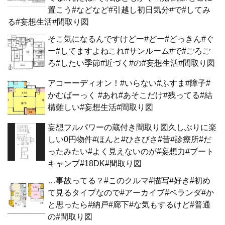
置こう#などなど#引越し初日気分#で#してみ
る#妄想生活#間取り図
そこ気になるんですけどー#どー#どっきん#ぐ
ー#してますよねこれ#サンルーム#で#ごろご
ろ#したい季節#近づく#の#妄想生活#間取り図
アコーーディオン！#いらない#ふすま#障子#
かむばーっく #あれ#あそこだけ#残ってる#結
構難しい#妄想生活#間取り図
妄想フルパワーの蔵付き間取り図久しぶりに楽
しい0円物件#ほんと#ひさびさ#昔#診療所#だ
ったみたい#よく見えないのが#妄想力#ブート
キャンプ#18DK#間取り図
…事故ってる？#このクルマ#描写#好き#初め
て見るタイプなので#アーカイブ#ベランダ#か
と思ったら#納戸#廊下#な気もするけど#普通
の#間取り図