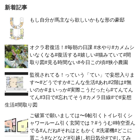
新着記事
もし自分が馬主なら欲しいかもな形の豪邸
オクラ君復活！#毎朝の日課 #水やり#カメムシ
いなくなる#復活する#嬉しい#猫みていて#間
取り図#見る時間ない#今日この頃#狭小農園
監視されてる！っていう「てい」で妄想入りま
す〜#どうですか#こんな生活#あれ#2階は#無
いのか#まいっか#実際こうだったら#てんてん
てん#3日で#忘れてそう#カメラ目線#で#妄想
生活#間取り図
ご破算で願いましては〜6帖引くトイレ引くシ
ャワールーム引く玄関では？#ううむ#時空歪ん
でる#んだね#それはともかく #洗濯機#どこに
置こう#などなど#引越し初日気分#で#してみ