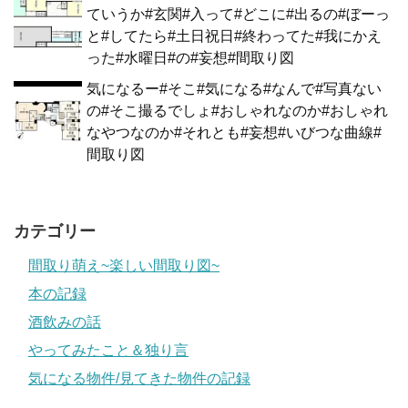
ていうか#玄関#入って#どこに#出るの#ぼーっ
と#してたら#土日祝日#終わってた#我にかえ
った#水曜日#の#妄想#間取り図
気になるー#そこ#気になる#なんで#写真ない
の#そこ撮るでしょ#おしゃれなのか#おしゃれ
なやつなのか#それとも#妄想#いびつな曲線#
間取り図
カテゴリー
間取り萌え~楽しい間取り図~
本の記録
酒飲みの話
やってみたこと＆独り言
気になる物件/見てきた物件の記録