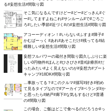
る#妄想生活#間取り図
そこ気になるんですけどー#どー#どっきん#ぐ
ー#してますよねこれ#サンルーム#で#ごろご
ろ#したい季節#近づく#の#妄想生活#間取り図
アコーーディオン！#いらない#ふすま#障子#
かむばーっく #あれ#あそこだけ#残ってる#結
構難しい#妄想生活#間取り図
妄想フルパワーの蔵付き間取り図久しぶりに楽
しい0円物件#ほんと#ひさびさ#昔#診療所#だ
ったみたい#よく見えないのが#妄想力#ブート
キャンプ#18DK#間取り図
…事故ってる？#このクルマ#描写#好き#初め
て見るタイプなので#アーカイブ#ベランダ#か
と思ったら#納戸#廊下#な気もするけど#普通
の#間取り図
この場合、ご飯はどこで食べるのだろうか#っ