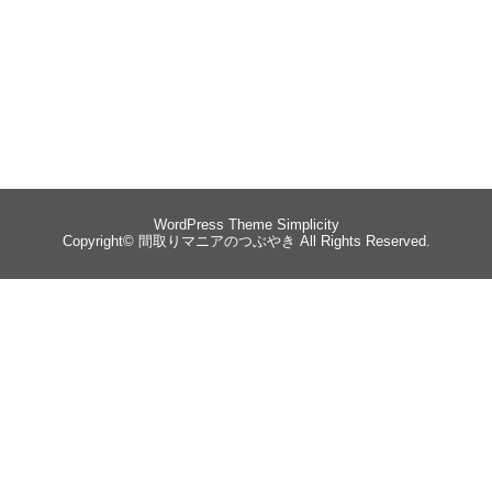
WordPress Theme
Simplicity
Copyright©
間取りマニアのつぶやき
All Rights Reserved.