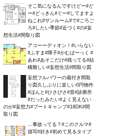
そこ気になるんですけどー#ど
ー#どっきん#ぐー#してますよ
ねこれ#サンルーム#で#ごろご
ろ#したい季節#近づく#の#妄
想生活#間取り図
アコーーディオン！#いらない
#ふすま#障子#かむばーっく #
あれ#あそこだけ#残ってる#結
構難しい#妄想生活#間取り図
妄想フルパワーの蔵付き間取
り図久しぶりに楽しい0円物件
#ほんと#ひさびさ#昔#診療所
#だったみたい#よく見えない
のが#妄想力#ブートキャンプ#18DK#間
取り図
…事故ってる？#このクルマ#
描写#好き#初めて見るタイプ