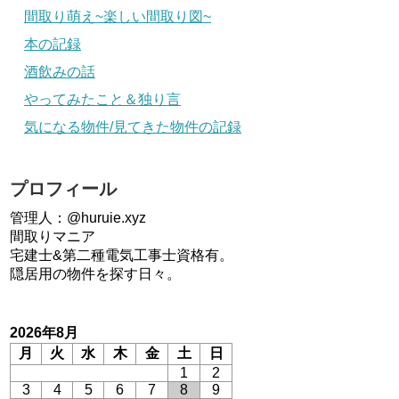
間取り萌え~楽しい間取り図~
本の記録
酒飲みの話
やってみたこと＆独り言
気になる物件/見てきた物件の記録
プロフィール
管理人：@huruie.xyz
間取りマニア
宅建士&第二種電気工事士資格有。
隠居用の物件を探す日々。
2026年8月
月
火
水
木
金
土
日
1
2
3
4
5
6
7
8
9