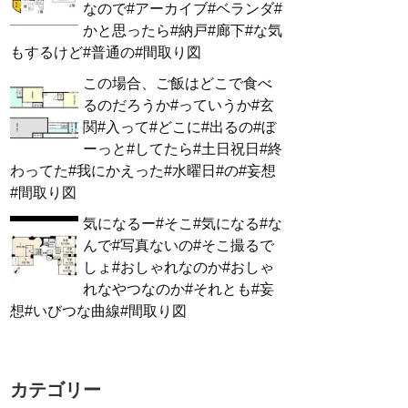
なので#アーカイブ#ベランダ#
かと思ったら#納戸#廊下#な気
もするけど#普通の#間取り図
この場合、ご飯はどこで食べ
るのだろうか#っていうか#玄
関#入って#どこに#出るの#ぼ
ーっと#してたら#土日祝日#終
わってた#我にかえった#水曜日#の#妄想
#間取り図
気になるー#そこ#気になる#な
んで#写真ないの#そこ撮るで
しょ#おしゃれなのか#おしゃ
れなやつなのか#それとも#妄
想#いびつな曲線#間取り図
カテゴリー