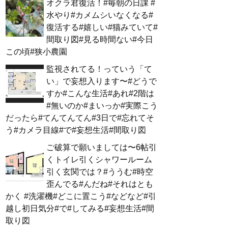
オクラ君復活！#毎朝の日課 #
水やり#カメムシいなくなる#
復活する#嬉しい#猫みていて#
間取り図#見る時間ない#今日
この頃#狭小農園
監視されてる！っていう「て
い」で妄想入ります〜#どうで
すか#こんな生活#あれ#2階は
#無いのか#まいっか#実際こう
だったら#てんてんてん#3日で#忘れてそ
う#カメラ目線#で#妄想生活#間取り図
ご破算で願いましては〜6帖引
くトイレ引くシャワールーム
引く玄関では？#ううむ#時空
歪んでる#んだね#それはとも
かく #洗濯機#どこに置こう#などなど#引
越し初日気分#で#してみる#妄想生活#間
取り図