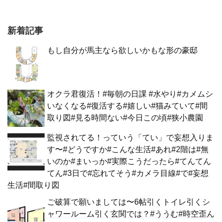
新着記事
もし自分が馬主なら欲しいかもな形の豪邸
オクラ君復活！#毎朝の日課 #水やり#カメムシ
いなくなる#復活する#嬉しい#猫みていて#間
取り図#見る時間ない#今日この頃#狭小農園
監視されてる！っていう「てい」で妄想入りま
す〜#どうですか#こんな生活#あれ#2階は#無
いのか#まいっか#実際こうだったら#てんてん
てん#3日で#忘れてそう#カメラ目線#で#妄想
生活#間取り図
ご破算で願いましては〜6帖引くトイレ引くシ
ャワールーム引く玄関では？#ううむ#時空歪ん