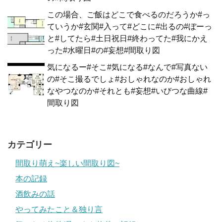
この場合、ご飯はどこで食べるのだろうか#っ
ていうか#玄関#入って#どこに#出るの#ぼーっ
と#してたら#土日祝日#終わってた#我にかえ
った#水曜日#の#妄想#間取り図
気になるー#そこ#気になる#なんで#写真ない
の#そこ撮るでしょ#おしゃれなのか#おしゃれ
なやつなのか#それとも#妄想#いびつな曲線#
間取り図
カテゴリー
間取り萌え~楽しい間取り図~
本の記録
酒飲みの話
やってみたこと＆独り言