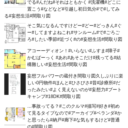
でる#んだね#それはともかく #洗濯機#どこに
置こう#などなど#引越し初日気分#で#してみ
る#妄想生活#間取り図
そこ気になるんですけどー#どー#どっきん#ぐ
ー#してますよねこれ#サンルーム#で#ごろご
ろ#したい季節#近づく#の#妄想生活#間取り図
アコーーディオン！#いらない#ふすま#障子#
かむばーっく #あれ#あそこだけ#残ってる#結
構難しい#妄想生活#間取り図
妄想フルパワーの蔵付き間取り図久しぶりに楽
しい0円物件#ほんと#ひさびさ#昔#診療所#だ
ったみたい#よく見えないのが#妄想力#ブート
キャンプ#18DK#間取り図
…事故ってる？#このクルマ#描写#好き#初め
て見るタイプなので#アーカイブ#ベランダ#か
と思ったら#納戸#廊下#な気もするけど#普通
の#間取り図