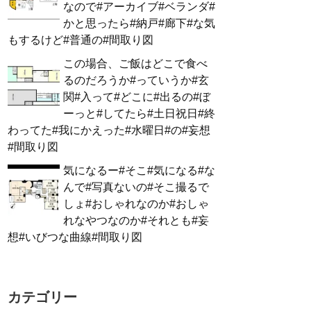
なので#アーカイブ#ベランダ#
かと思ったら#納戸#廊下#な気
もするけど#普通の#間取り図
この場合、ご飯はどこで食べ
るのだろうか#っていうか#玄
関#入って#どこに#出るの#ぼ
ーっと#してたら#土日祝日#終
わってた#我にかえった#水曜日#の#妄想
#間取り図
気になるー#そこ#気になる#な
んで#写真ないの#そこ撮るで
しょ#おしゃれなのか#おしゃ
れなやつなのか#それとも#妄
想#いびつな曲線#間取り図
カテゴリー