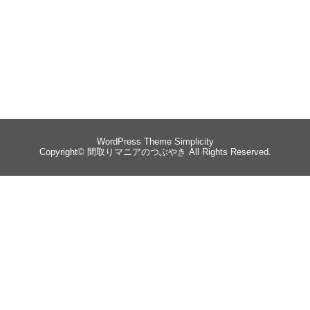
WordPress Theme
Simplicity
Copyright©
間取りマニアのつぶやき
All Rights Reserved.