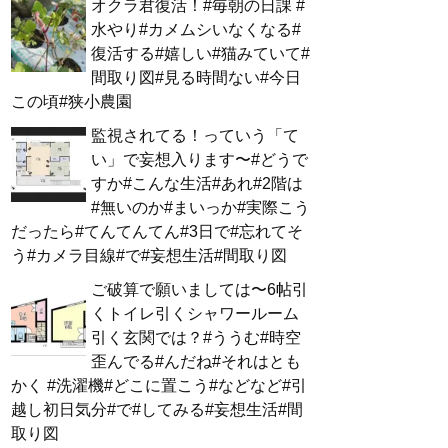
オクラ君復活！#毎朝の日課 #
水やり#カメムシいなくなる#
復活する#嬉しい#猫みていて#
間取り図#見る時間ない#今日
この頃#狭小農園
監視されてる！っていう「て
い」で妄想入ります〜#どうで
すか#こんな生活#あれ#2階は
#無いのか#まいっか#実際こう
だったら#てんてんてん#3日で#忘れてそ
う#カメラ目線#で#妄想生活#間取り図
ご破算で願いましては〜6帖引
くトイレ引くシャワールーム
引く玄関では？#ううむ#時空
歪んでる#んだね#それはとも
かく #洗濯機#どこに置こう#などなど#引
越し初日気分#で#してみる#妄想生活#間
取り図