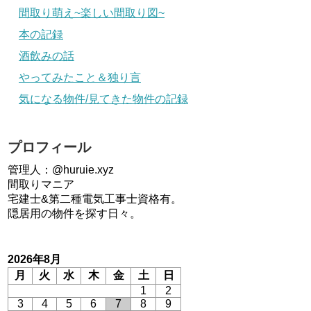
間取り萌え~楽しい間取り図~
本の記録
酒飲みの話
やってみたこと＆独り言
気になる物件/見てきた物件の記録
プロフィール
管理人：@huruie.xyz
間取りマニア
宅建士&第二種電気工事士資格有。
隠居用の物件を探す日々。
2026年8月
月
火
水
木
金
土
日
1
2
3
4
5
6
7
8
9