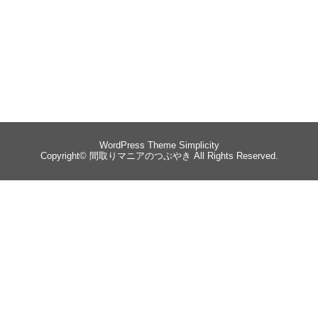
WordPress Theme
Simplicity
Copyright©
間取りマニアのつぶやき
All Rights Reserved.