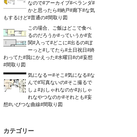
なので#アーカイブ#ベランダ#
かと思ったら#納戸#廊下#な気
もするけど#普通の#間取り図
この場合、ご飯はどこで食べ
るのだろうか#っていうか#玄
関#入って#どこに#出るの#ぼ
ーっと#してたら#土日祝日#終
わってた#我にかえった#水曜日#の#妄想
#間取り図
気になるー#そこ#気になる#な
んで#写真ないの#そこ撮るで
しょ#おしゃれなのか#おしゃ
れなやつなのか#それとも#妄
想#いびつな曲線#間取り図
カテゴリー