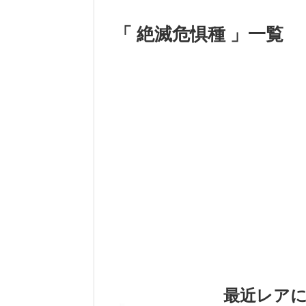
「 絶滅危惧種 」一覧
最近レア