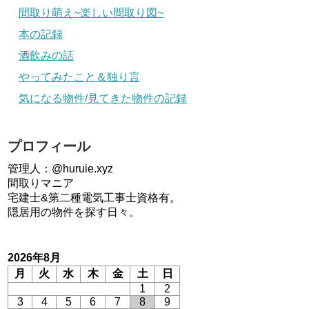
間取り萌え~楽しい間取り図~
本の記録
酒飲みの話
やってみたこと＆独り言
気になる物件/見てきた物件の記録
プロフィール
管理人：@huruie.xyz
間取りマニア
宅建士&第二種電気工事士資格有。
隠居用の物件を探す日々。
2026年8月
月
火
水
木
金
土
日
1
2
3
4
5
6
7
8
9