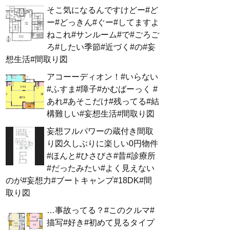
そこ気になるんですけどー#ど
ー#どっきん#ぐー#してますよ
ねこれ#サンルーム#で#ごろご
ろ#したい季節#近づく#の#妄
想生活#間取り図
アコーーディオン！#いらない
#ふすま#障子#かむばーっく #
あれ#あそこだけ#残ってる#結
構難しい#妄想生活#間取り図
妄想フルパワーの蔵付き間取
り図久しぶりに楽しい0円物件
#ほんと#ひさびさ#昔#診療所
#だったみたい#よく見えない
のが#妄想力#ブートキャンプ#18DK#間
取り図
…事故ってる？#このクルマ#
描写#好き#初めて見るタイプ