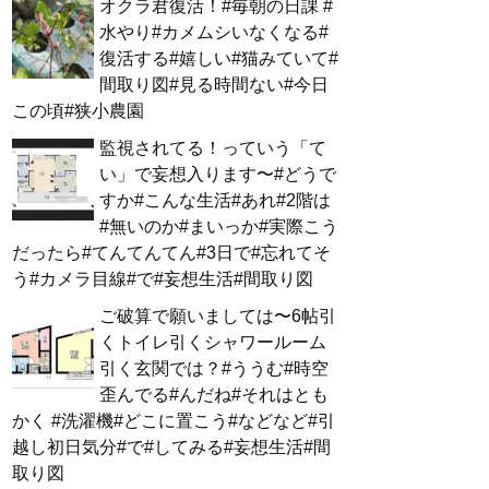
オクラ君復活！#毎朝の日課 #
水やり#カメムシいなくなる#
復活する#嬉しい#猫みていて#
間取り図#見る時間ない#今日
この頃#狭小農園
監視されてる！っていう「て
い」で妄想入ります〜#どうで
すか#こんな生活#あれ#2階は
#無いのか#まいっか#実際こう
だったら#てんてんてん#3日で#忘れてそ
う#カメラ目線#で#妄想生活#間取り図
ご破算で願いましては〜6帖引
くトイレ引くシャワールーム
引く玄関では？#ううむ#時空
歪んでる#んだね#それはとも
かく #洗濯機#どこに置こう#などなど#引
越し初日気分#で#してみる#妄想生活#間
取り図