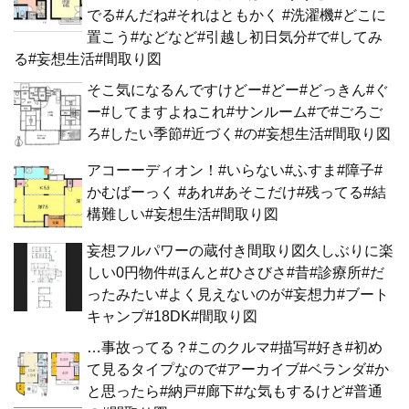
でる#んだね#それはともかく #洗濯機#どこに
置こう#などなど#引越し初日気分#で#してみ
る#妄想生活#間取り図
そこ気になるんですけどー#どー#どっきん#ぐ
ー#してますよねこれ#サンルーム#で#ごろご
ろ#したい季節#近づく#の#妄想生活#間取り図
アコーーディオン！#いらない#ふすま#障子#
かむばーっく #あれ#あそこだけ#残ってる#結
構難しい#妄想生活#間取り図
妄想フルパワーの蔵付き間取り図久しぶりに楽
しい0円物件#ほんと#ひさびさ#昔#診療所#だ
ったみたい#よく見えないのが#妄想力#ブート
キャンプ#18DK#間取り図
…事故ってる？#このクルマ#描写#好き#初め
て見るタイプなので#アーカイブ#ベランダ#か
と思ったら#納戸#廊下#な気もするけど#普通