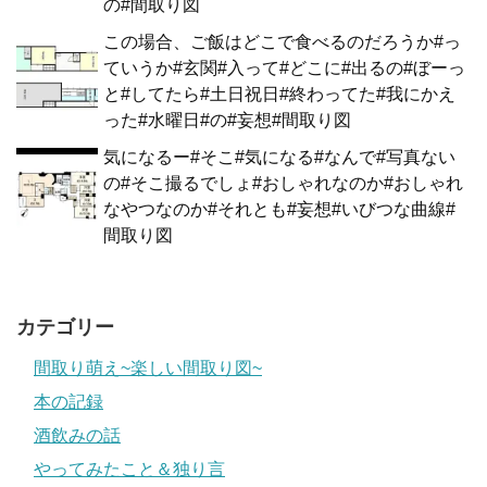
の#間取り図
この場合、ご飯はどこで食べるのだろうか#っ
ていうか#玄関#入って#どこに#出るの#ぼーっ
と#してたら#土日祝日#終わってた#我にかえ
った#水曜日#の#妄想#間取り図
気になるー#そこ#気になる#なんで#写真ない
の#そこ撮るでしょ#おしゃれなのか#おしゃれ
なやつなのか#それとも#妄想#いびつな曲線#
間取り図
カテゴリー
間取り萌え~楽しい間取り図~
本の記録
酒飲みの話
やってみたこと＆独り言