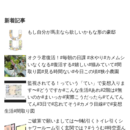
新着記事
もし自分が馬主なら欲しいかもな形の豪邸
オクラ君復活！#毎朝の日課 #水やり#カメムシ
いなくなる#復活する#嬉しい#猫みていて#間
取り図#見る時間ない#今日この頃#狭小農園
監視されてる！っていう「てい」で妄想入りま
す〜#どうですか#こんな生活#あれ#2階は#無
いのか#まいっか#実際こうだったら#てんてん
てん#3日で#忘れてそう#カメラ目線#で#妄想
生活#間取り図
ご破算で願いましては〜6帖引くトイレ引くシ
ャワールーム引く玄関では？#ううむ#時空歪ん