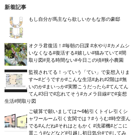
新着記事
もし自分が馬主なら欲しいかもな形の豪邸
オクラ君復活！#毎朝の日課 #水やり#カメムシ
いなくなる#復活する#嬉しい#猫みていて#間
取り図#見る時間ない#今日この頃#狭小農園
監視されてる！っていう「てい」で妄想入りま
す〜#どうですか#こんな生活#あれ#2階は#無
いのか#まいっか#実際こうだったら#てんてん
てん#3日で#忘れてそう#カメラ目線#で#妄想
生活#間取り図
ご破算で願いましては〜6帖引くトイレ引くシ
ャワールーム引く玄関では？#ううむ#時空歪ん
でる#んだね#それはともかく #洗濯機#どこに
置こう#などなど#引越し初日気分#で#してみ