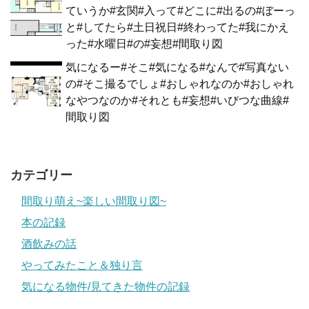
ていうか#玄関#入って#どこに#出るの#ぼーっ
と#してたら#土日祝日#終わってた#我にかえ
った#水曜日#の#妄想#間取り図
気になるー#そこ#気になる#なんで#写真ない
の#そこ撮るでしょ#おしゃれなのか#おしゃれ
なやつなのか#それとも#妄想#いびつな曲線#
間取り図
カテゴリー
間取り萌え~楽しい間取り図~
本の記録
酒飲みの話
やってみたこと＆独り言
気になる物件/見てきた物件の記録