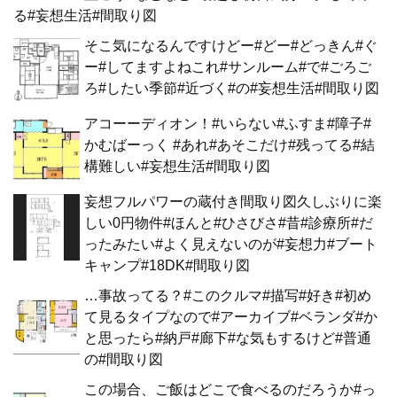
る#妄想生活#間取り図
そこ気になるんですけどー#どー#どっきん#ぐ
ー#してますよねこれ#サンルーム#で#ごろご
ろ#したい季節#近づく#の#妄想生活#間取り図
アコーーディオン！#いらない#ふすま#障子#
かむばーっく #あれ#あそこだけ#残ってる#結
構難しい#妄想生活#間取り図
妄想フルパワーの蔵付き間取り図久しぶりに楽
しい0円物件#ほんと#ひさびさ#昔#診療所#だ
ったみたい#よく見えないのが#妄想力#ブート
キャンプ#18DK#間取り図
…事故ってる？#このクルマ#描写#好き#初め
て見るタイプなので#アーカイブ#ベランダ#か
と思ったら#納戸#廊下#な気もするけど#普通
の#間取り図
この場合、ご飯はどこで食べるのだろうか#っ