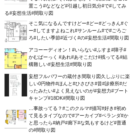
置こう#などなど#引越し初日気分#で#してみ
る#妄想生活#間取り図
そこ気になるんですけどー#どー#どっきん#ぐ
ー#してますよねこれ#サンルーム#で#ごろご
ろ#したい季節#近づく#の#妄想生活#間取り図
アコーーディオン！#いらない#ふすま#障子#
かむばーっく #あれ#あそこだけ#残ってる#結
構難しい#妄想生活#間取り図
妄想フルパワーの蔵付き間取り図久しぶりに楽
しい0円物件#ほんと#ひさびさ#昔#診療所#だ
ったみたい#よく見えないのが#妄想力#ブート
キャンプ#18DK#間取り図
…事故ってる？#このクルマ#描写#好き#初め
て見るタイプなので#アーカイブ#ベランダ#か
と思ったら#納戸#廊下#な気もするけど#普通
の#間取り図