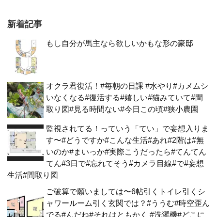
新着記事
もし自分が馬主なら欲しいかもな形の豪邸
オクラ君復活！#毎朝の日課 #水やり#カメムシ
いなくなる#復活する#嬉しい#猫みていて#間
取り図#見る時間ない#今日この頃#狭小農園
監視されてる！っていう「てい」で妄想入りま
す〜#どうですか#こんな生活#あれ#2階は#無
いのか#まいっか#実際こうだったら#てんてん
てん#3日で#忘れてそう#カメラ目線#で#妄想
生活#間取り図
ご破算で願いましては〜6帖引くトイレ引くシ
ャワールーム引く玄関では？#ううむ#時空歪ん
でる#んだね#それはともかく #洗濯機#どこに