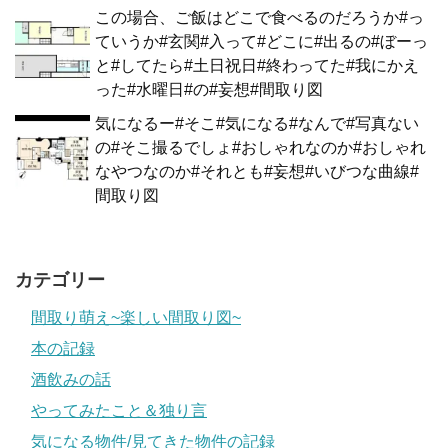
この場合、ご飯はどこで食べるのだろうか#っ
ていうか#玄関#入って#どこに#出るの#ぼーっ
と#してたら#土日祝日#終わってた#我にかえ
った#水曜日#の#妄想#間取り図
気になるー#そこ#気になる#なんで#写真ない
の#そこ撮るでしょ#おしゃれなのか#おしゃれ
なやつなのか#それとも#妄想#いびつな曲線#
間取り図
カテゴリー
間取り萌え~楽しい間取り図~
本の記録
酒飲みの話
やってみたこと＆独り言
気になる物件/見てきた物件の記録