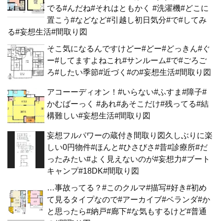
でる#んだね#それはともかく #洗濯機#どこに
置こう#などなど#引越し初日気分#で#してみ
る#妄想生活#間取り図
そこ気になるんですけどー#どー#どっきん#ぐ
ー#してますよねこれ#サンルーム#で#ごろご
ろ#したい季節#近づく#の#妄想生活#間取り図
アコーーディオン！#いらない#ふすま#障子#
かむばーっく #あれ#あそこだけ#残ってる#結
構難しい#妄想生活#間取り図
妄想フルパワーの蔵付き間取り図久しぶりに楽
しい0円物件#ほんと#ひさびさ#昔#診療所#だ
ったみたい#よく見えないのが#妄想力#ブート
キャンプ#18DK#間取り図
…事故ってる？#このクルマ#描写#好き#初め
て見るタイプなので#アーカイブ#ベランダ#か
と思ったら#納戸#廊下#な気もするけど#普通