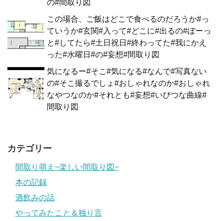
の#間取り図
この場合、ご飯はどこで食べるのだろうか#っ
ていうか#玄関#入って#どこに#出るの#ぼーっ
と#してたら#土日祝日#終わってた#我にかえ
った#水曜日#の#妄想#間取り図
気になるー#そこ#気になる#なんで#写真ない
の#そこ撮るでしょ#おしゃれなのか#おしゃれ
なやつなのか#それとも#妄想#いびつな曲線#
間取り図
カテゴリー
間取り萌え~楽しい間取り図~
本の記録
酒飲みの話
やってみたこと＆独り言