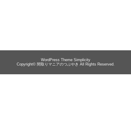
WordPress Theme
Simplicity
Copyright©
間取りマニアのつぶやき
All Rights Reserved.