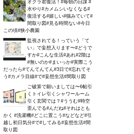
オクラ君復活！#毎朝の日課 #
水やり#カメムシいなくなる#
復活する#嬉しい#猫みていて#
間取り図#見る時間ない#今日
この頃#狭小農園
監視されてる！っていう「て
い」で妄想入ります〜#どうで
すか#こんな生活#あれ#2階は
#無いのか#まいっか#実際こう
だったら#てんてんてん#3日で#忘れてそ
う#カメラ目線#で#妄想生活#間取り図
ご破算で願いましては〜6帖引
くトイレ引くシャワールーム
引く玄関では？#ううむ#時空
歪んでる#んだね#それはとも
かく #洗濯機#どこに置こう#などなど#引
越し初日気分#で#してみる#妄想生活#間
取り図