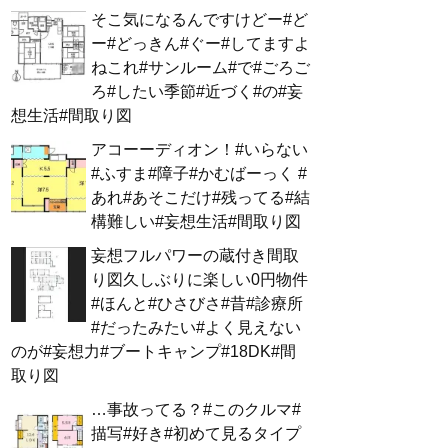
そこ気になるんですけどー#ど
ー#どっきん#ぐー#してますよ
ねこれ#サンルーム#で#ごろご
ろ#したい季節#近づく#の#妄
想生活#間取り図
アコーーディオン！#いらない
#ふすま#障子#かむばーっく #
あれ#あそこだけ#残ってる#結
構難しい#妄想生活#間取り図
妄想フルパワーの蔵付き間取
り図久しぶりに楽しい0円物件
#ほんと#ひさびさ#昔#診療所
#だったみたい#よく見えない
のが#妄想力#ブートキャンプ#18DK#間
取り図
…事故ってる？#このクルマ#
描写#好き#初めて見るタイプ