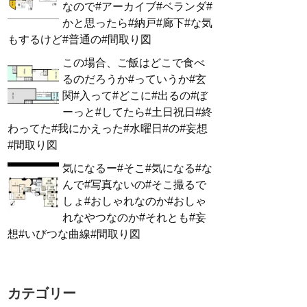
なので#アーカイブ#ベランダ#
かと思ったら#納戸#廊下#な気
もするけど#普通の#間取り図
この場合、ご飯はどこで食べ
るのだろうか#っていうか#玄
関#入って#どこに#出るの#ぼ
ーっと#してたら#土日祝日#終
わってた#我にかえった#水曜日#の#妄想
#間取り図
気になるー#そこ#気になる#な
んで#写真ないの#そこ撮るで
しょ#おしゃれなのか#おしゃ
れなやつなのか#それとも#妄
想#いびつな曲線#間取り図
カテゴリー