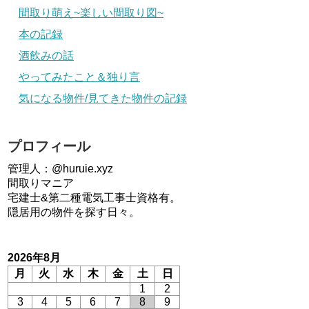
間取り萌え~楽しい間取り図~
本の記録
酒飲みの話
やってみたこと＆独り言
気になる物件/見てきた物件の記録
プロフィール
管理人：@huruie.xyz
間取りマニア
宅建士&第二種電気工事士資格有。
隠居用の物件を探す日々。
2026年8月
月
火
水
木
金
土
日
1
2
3
4
5
6
7
8
9