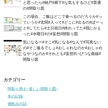
と思ったら#納戸#廊下#な気もするけど#普通
の#間取り図
この場合、ご飯はどこで食べるのだろうか#っ
ていうか#玄関#入って#どこに#出るの#ぼーっ
と#してたら#土日祝日#終わってた#我にかえ
った#水曜日#の#妄想#間取り図
気になるー#そこ#気になる#なんで#写真ない
の#そこ撮るでしょ#おしゃれなのか#おしゃれ
なやつなのか#それとも#妄想#いびつな曲線#
間取り図
カテゴリー
間取り萌え~楽しい間取り図~
本の記録
酒飲みの話