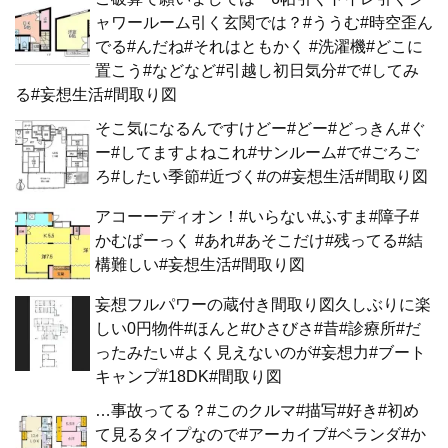
ャワールーム引く玄関では？#ううむ#時空歪ん
でる#んだね#それはともかく #洗濯機#どこに
置こう#などなど#引越し初日気分#で#してみ
る#妄想生活#間取り図
そこ気になるんですけどー#どー#どっきん#ぐ
ー#してますよねこれ#サンルーム#で#ごろご
ろ#したい季節#近づく#の#妄想生活#間取り図
アコーーディオン！#いらない#ふすま#障子#
かむばーっく #あれ#あそこだけ#残ってる#結
構難しい#妄想生活#間取り図
妄想フルパワーの蔵付き間取り図久しぶりに楽
しい0円物件#ほんと#ひさびさ#昔#診療所#だ
ったみたい#よく見えないのが#妄想力#ブート
キャンプ#18DK#間取り図
…事故ってる？#このクルマ#描写#好き#初め
て見るタイプなので#アーカイブ#ベランダ#か