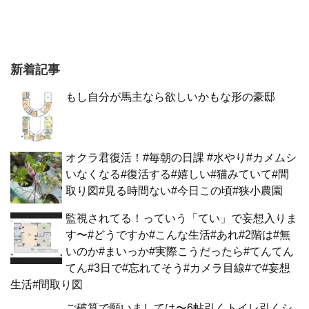
新着記事
もし自分が馬主なら欲しいかもな形の豪邸
オクラ君復活！#毎朝の日課 #水やり#カメムシ
いなくなる#復活する#嬉しい#猫みていて#間
取り図#見る時間ない#今日この頃#狭小農園
監視されてる！っていう「てい」で妄想入りま
す〜#どうですか#こんな生活#あれ#2階は#無
いのか#まいっか#実際こうだったら#てんてん
てん#3日で#忘れてそう#カメラ目線#で#妄想
生活#間取り図
ご破算で願いましては〜6帖引くトイレ引くシ