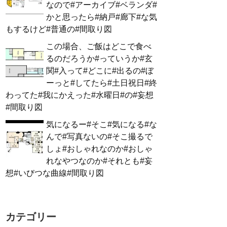
なので#アーカイブ#ベランダ#
かと思ったら#納戸#廊下#な気
もするけど#普通の#間取り図
この場合、ご飯はどこで食べ
るのだろうか#っていうか#玄
関#入って#どこに#出るの#ぼ
ーっと#してたら#土日祝日#終
わってた#我にかえった#水曜日#の#妄想
#間取り図
気になるー#そこ#気になる#な
んで#写真ないの#そこ撮るで
しょ#おしゃれなのか#おしゃ
れなやつなのか#それとも#妄
想#いびつな曲線#間取り図
カテゴリー