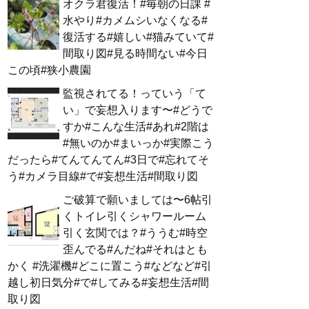
オクラ君復活！#毎朝の日課 #
水やり#カメムシいなくなる#
復活する#嬉しい#猫みていて#
間取り図#見る時間ない#今日
この頃#狭小農園
監視されてる！っていう「て
い」で妄想入ります〜#どうで
すか#こんな生活#あれ#2階は
#無いのか#まいっか#実際こう
だったら#てんてんてん#3日で#忘れてそ
う#カメラ目線#で#妄想生活#間取り図
ご破算で願いましては〜6帖引
くトイレ引くシャワールーム
引く玄関では？#ううむ#時空
歪んでる#んだね#それはとも
かく #洗濯機#どこに置こう#などなど#引
越し初日気分#で#してみる#妄想生活#間
取り図