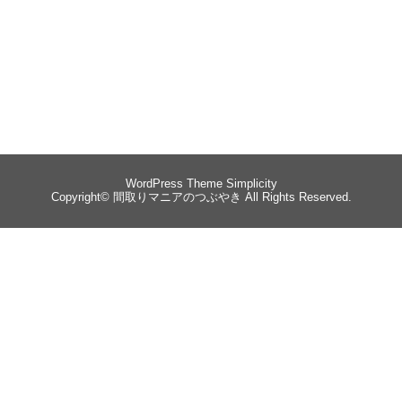
WordPress Theme
Simplicity
Copyright©
間取りマニアのつぶやき
All Rights Reserved.