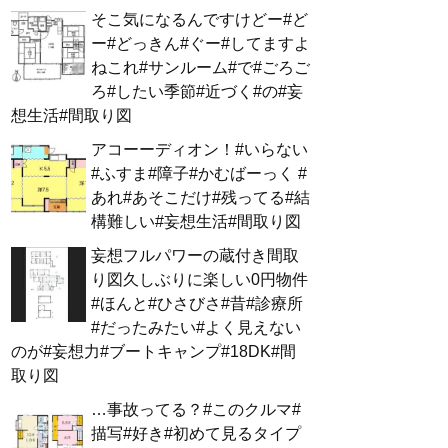
そこ気になるんですけどー#ど
ー#どっきん#ぐー#してますよ
ねこれ#サンルーム#で#ごろご
ろ#したい季節#近づく#の#妄
想生活#間取り図
アコーーディオン！#いらない
#ふすま#障子#かむばーっく #
あれ#あそこだけ#残ってる#結
構難しい#妄想生活#間取り図
妄想フルパワーの蔵付き間取
り図久しぶりに楽しい0円物件
#ほんと#ひさびさ#昔#診療所
#だったみたい#よく見えない
のが#妄想力#ブートキャンプ#18DK#間
取り図
…事故ってる？#このクルマ#
描写#好き#初めて見るタイプ