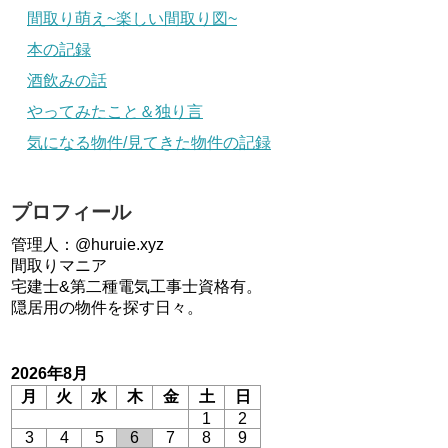
間取り萌え~楽しい間取り図~
本の記録
酒飲みの話
やってみたこと＆独り言
気になる物件/見てきた物件の記録
プロフィール
管理人：@huruie.xyz
間取りマニア
宅建士&第二種電気工事士資格有。
隠居用の物件を探す日々。
2026年8月
月
火
水
木
金
土
日
1
2
3
4
5
6
7
8
9