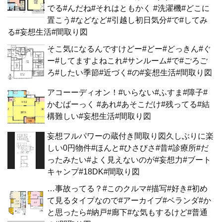
でる#んだね#それはともかく #洗濯機#どこに
置こう#などなど#引越し初日気分#で#してみ
る#妄想生活#間取り図
そこ気になるんですけどー#どー#どっきん#ぐ
ー#してますよねこれ#サンルーム#で#ごろご
ろ#したい季節#近づく#の#妄想生活#間取り図
アコーーディオン！#いらない#ふすま#障子#
かむばーっく #あれ#あそこだけ#残ってる#結
構難しい#妄想生活#間取り図
妄想フルパワーの蔵付き間取り図久しぶりに楽
しい0円物件#ほんと#ひさびさ#昔#診療所#だ
ったみたい#よく見えないのが#妄想力#ブート
キャンプ#18DK#間取り図
…事故ってる？#このクルマ#描写#好き#初め
て見るタイプなので#アーカイブ#ベランダ#か
と思ったら#納戸#廊下#な気もするけど#普通