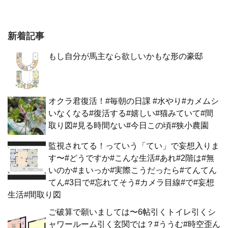
新着記事
もし自分が馬主なら欲しいかもな形の豪邸
オクラ君復活！#毎朝の日課 #水やり#カメムシ
いなくなる#復活する#嬉しい#猫みていて#間
取り図#見る時間ない#今日この頃#狭小農園
監視されてる！っていう「てい」で妄想入りま
す〜#どうですか#こんな生活#あれ#2階は#無
いのか#まいっか#実際こうだったら#てんてん
てん#3日で#忘れてそう#カメラ目線#で#妄想
生活#間取り図
ご破算で願いましては〜6帖引くトイレ引くシ
ャワールーム引く玄関では？#ううむ#時空歪ん