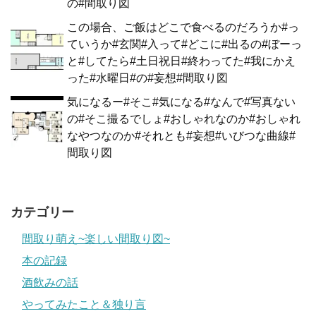
の#間取り図
この場合、ご飯はどこで食べるのだろうか#っ
ていうか#玄関#入って#どこに#出るの#ぼーっ
と#してたら#土日祝日#終わってた#我にかえ
った#水曜日#の#妄想#間取り図
気になるー#そこ#気になる#なんで#写真ない
の#そこ撮るでしょ#おしゃれなのか#おしゃれ
なやつなのか#それとも#妄想#いびつな曲線#
間取り図
カテゴリー
間取り萌え~楽しい間取り図~
本の記録
酒飲みの話
やってみたこと＆独り言