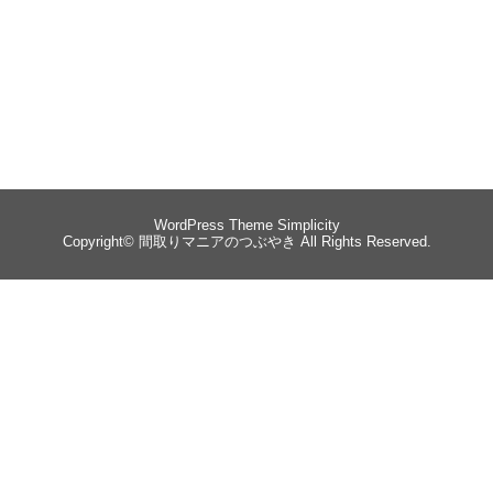
WordPress Theme
Simplicity
Copyright©
間取りマニアのつぶやき
All Rights Reserved.