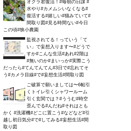
オクラ君復活！#毎朝の日課 #
水やり#カメムシいなくなる#
復活する#嬉しい#猫みていて#
間取り図#見る時間ない#今日
この頃#狭小農園
監視されてる！っていう「て
い」で妄想入ります〜#どうで
すか#こんな生活#あれ#2階は
#無いのか#まいっか#実際こう
だったら#てんてんてん#3日で#忘れてそ
う#カメラ目線#で#妄想生活#間取り図
ご破算で願いましては〜6帖引
くトイレ引くシャワールーム
引く玄関では？#ううむ#時空
歪んでる#んだね#それはとも
かく #洗濯機#どこに置こう#などなど#引
越し初日気分#で#してみる#妄想生活#間
取り図