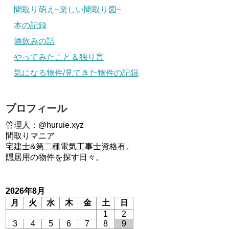
間取り萌え~楽しい間取り図~
本の記録
酒飲みの話
やってみたこと＆独り言
気になる物件/見てきた物件の記録
プロフィール
管理人：@huruie.xyz
間取りマニア
宅建士&第二種電気工事士資格有。
隠居用の物件を探す日々。
2026年8月
月
火
水
木
金
土
日
1
2
3
4
5
6
7
8
9