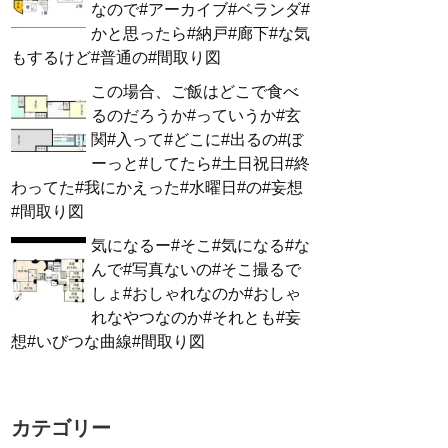
なので#アーカイブ#ベランダ#
かと思ったら#納戸#廊下#な気
もするけど#普通の#間取り図
この場合、ご飯はどこで食べ
るのだろうか#っていうか#玄
関#入って#どこに#出るの#ぼ
ーっと#してたら#土日祝日#終
わってた#我にかえった#水曜日#の#妄想
#間取り図
気になるー#そこ#気になる#な
んで#写真ないの#そこ撮るで
しょ#おしゃれなのか#おしゃ
れなやつなのか#それとも#妄
想#いびつな曲線#間取り図
カテゴリー