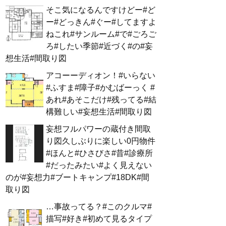
そこ気になるんですけどー#ど
ー#どっきん#ぐー#してますよ
ねこれ#サンルーム#で#ごろご
ろ#したい季節#近づく#の#妄
想生活#間取り図
アコーーディオン！#いらない
#ふすま#障子#かむばーっく #
あれ#あそこだけ#残ってる#結
構難しい#妄想生活#間取り図
妄想フルパワーの蔵付き間取
り図久しぶりに楽しい0円物件
#ほんと#ひさびさ#昔#診療所
#だったみたい#よく見えない
のが#妄想力#ブートキャンプ#18DK#間
取り図
…事故ってる？#このクルマ#
描写#好き#初めて見るタイプ