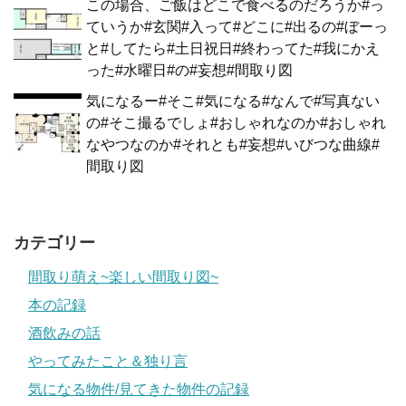
この場合、ご飯はどこで食べるのだろうか#っ
ていうか#玄関#入って#どこに#出るの#ぼーっ
と#してたら#土日祝日#終わってた#我にかえ
った#水曜日#の#妄想#間取り図
気になるー#そこ#気になる#なんで#写真ない
の#そこ撮るでしょ#おしゃれなのか#おしゃれ
なやつなのか#それとも#妄想#いびつな曲線#
間取り図
カテゴリー
間取り萌え~楽しい間取り図~
本の記録
酒飲みの話
やってみたこと＆独り言
気になる物件/見てきた物件の記録