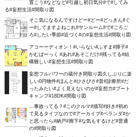
置こう#などなど#引越し初日気分#で#してみ
る#妄想生活#間取り図
そこ気になるんですけどー#どー#どっきん#ぐ
ー#してますよねこれ#サンルーム#で#ごろご
ろ#したい季節#近づく#の#妄想生活#間取り図
アコーーディオン！#いらない#ふすま#障子#
かむばーっく #あれ#あそこだけ#残ってる#結
構難しい#妄想生活#間取り図
妄想フルパワーの蔵付き間取り図久しぶりに楽
しい0円物件#ほんと#ひさびさ#昔#診療所#だ
ったみたい#よく見えないのが#妄想力#ブート
キャンプ#18DK#間取り図
…事故ってる？#このクルマ#描写#好き#初め
て見るタイプなので#アーカイブ#ベランダ#か
と思ったら#納戸#廊下#な気もするけど#普通
の#間取り図