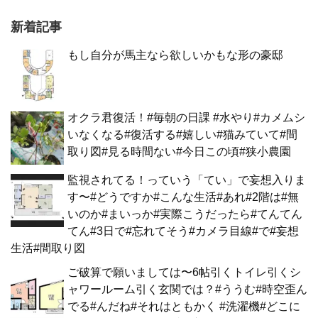
新着記事
もし自分が馬主なら欲しいかもな形の豪邸
オクラ君復活！#毎朝の日課 #水やり#カメムシ
いなくなる#復活する#嬉しい#猫みていて#間
取り図#見る時間ない#今日この頃#狭小農園
監視されてる！っていう「てい」で妄想入りま
す〜#どうですか#こんな生活#あれ#2階は#無
いのか#まいっか#実際こうだったら#てんてん
てん#3日で#忘れてそう#カメラ目線#で#妄想
生活#間取り図
ご破算で願いましては〜6帖引くトイレ引くシ
ャワールーム引く玄関では？#ううむ#時空歪ん
でる#んだね#それはともかく #洗濯機#どこに