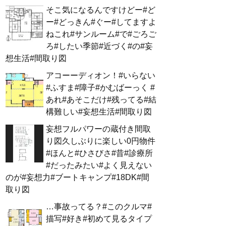
そこ気になるんですけどー#ど
ー#どっきん#ぐー#してますよ
ねこれ#サンルーム#で#ごろご
ろ#したい季節#近づく#の#妄
想生活#間取り図
アコーーディオン！#いらない
#ふすま#障子#かむばーっく #
あれ#あそこだけ#残ってる#結
構難しい#妄想生活#間取り図
妄想フルパワーの蔵付き間取
り図久しぶりに楽しい0円物件
#ほんと#ひさびさ#昔#診療所
#だったみたい#よく見えない
のが#妄想力#ブートキャンプ#18DK#間
取り図
…事故ってる？#このクルマ#
描写#好き#初めて見るタイプ