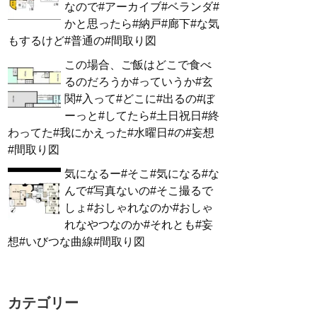
なので#アーカイブ#ベランダ#
かと思ったら#納戸#廊下#な気
もするけど#普通の#間取り図
この場合、ご飯はどこで食べ
るのだろうか#っていうか#玄
関#入って#どこに#出るの#ぼ
ーっと#してたら#土日祝日#終
わってた#我にかえった#水曜日#の#妄想
#間取り図
気になるー#そこ#気になる#な
んで#写真ないの#そこ撮るで
しょ#おしゃれなのか#おしゃ
れなやつなのか#それとも#妄
想#いびつな曲線#間取り図
カテゴリー