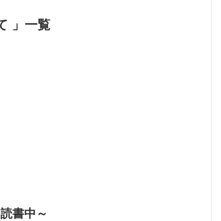
て 」一覧
～読書中～