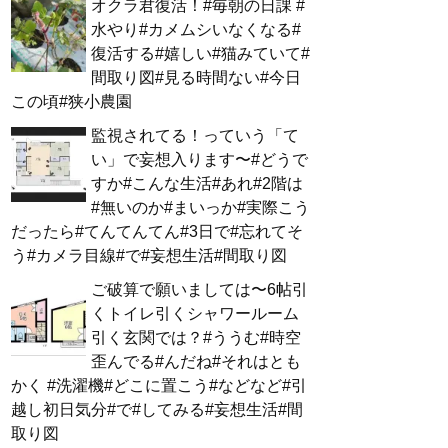
オクラ君復活！#毎朝の日課 #
水やり#カメムシいなくなる#
復活する#嬉しい#猫みていて#
間取り図#見る時間ない#今日
この頃#狭小農園
監視されてる！っていう「て
い」で妄想入ります〜#どうで
すか#こんな生活#あれ#2階は
#無いのか#まいっか#実際こう
だったら#てんてんてん#3日で#忘れてそ
う#カメラ目線#で#妄想生活#間取り図
ご破算で願いましては〜6帖引
くトイレ引くシャワールーム
引く玄関では？#ううむ#時空
歪んでる#んだね#それはとも
かく #洗濯機#どこに置こう#などなど#引
越し初日気分#で#してみる#妄想生活#間
取り図