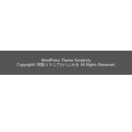
WordPress Theme
Simplicity
Copyright©
間取りマニアのつぶやき
All Rights Reserved.