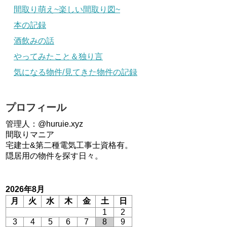
間取り萌え~楽しい間取り図~
本の記録
酒飲みの話
やってみたこと＆独り言
気になる物件/見てきた物件の記録
プロフィール
管理人：@huruie.xyz
間取りマニア
宅建士&第二種電気工事士資格有。
隠居用の物件を探す日々。
2026年8月
月
火
水
木
金
土
日
1
2
3
4
5
6
7
8
9