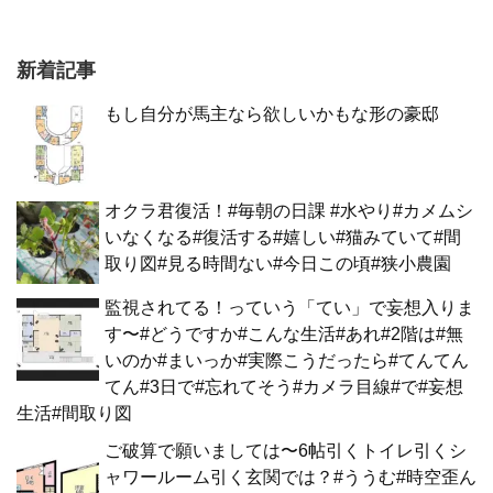
新着記事
もし自分が馬主なら欲しいかもな形の豪邸
オクラ君復活！#毎朝の日課 #水やり#カメムシ
いなくなる#復活する#嬉しい#猫みていて#間
取り図#見る時間ない#今日この頃#狭小農園
監視されてる！っていう「てい」で妄想入りま
す〜#どうですか#こんな生活#あれ#2階は#無
いのか#まいっか#実際こうだったら#てんてん
てん#3日で#忘れてそう#カメラ目線#で#妄想
生活#間取り図
ご破算で願いましては〜6帖引くトイレ引くシ
ャワールーム引く玄関では？#ううむ#時空歪ん