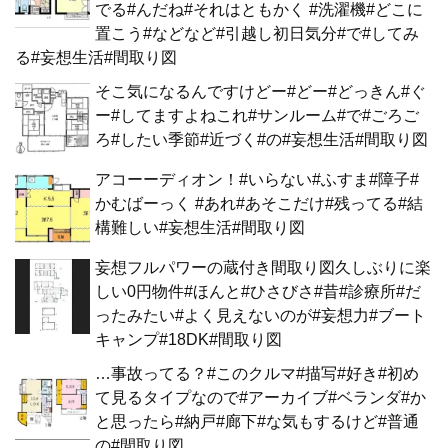
でる#んだね#それはともかく #洗濯機#どこに
置こう#などなど#引越し初日気分#で#してみ
る#妄想生活#間取り図
そこ気になるんですけどー#どー#どっきん#ぐ
ー#してますよねこれ#サンルーム#で#ごろご
ろ#したい季節#近づく#の#妄想生活#間取り図
アコーーディオン！#いらない#ふすま#障子#
かむばーっく #あれ#あそこだけ#残ってる#結
構難しい#妄想生活#間取り図
妄想フルパワーの蔵付き間取り図久しぶりに楽
しい0円物件#ほんと#ひさびさ#昔#診療所#だ
ったみたい#よく見えないのが#妄想力#ブート
キャンプ#18DK#間取り図
…事故ってる？#このクルマ#描写#好き#初め
て見るタイプなので#アーカイブ#ベランダ#か
と思ったら#納戸#廊下#な気もするけど#普通
の#間取り図