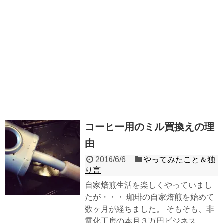
コーヒー用のミル買換えの理
由
2016/6/6
やってみたこと＆独
り言
自家焙煎生活を楽しくやっていまし
たが・・・ 珈琲の自家焙煎を始めて
数ヶ月が経ちました。 そもそも、非
電化工房の本月３万円ビジネス...