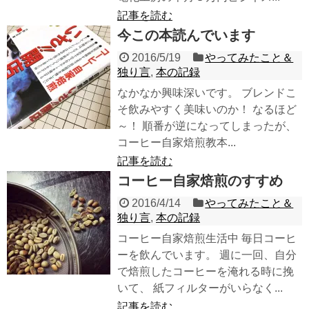
記事を読む
今この本読んでいます
2016/5/19
やってみたこと＆
独り言
,
本の記録
なかなか興味深いです。 ブレンドこ
そ飲みやすく美味いのか！ なるほど
～！ 順番が逆になってしまったが、
コーヒー自家焙煎教本...
記事を読む
コーヒー自家焙煎のすすめ
2016/4/14
やってみたこと＆
独り言
,
本の記録
コーヒー自家焙煎生活中 毎日コーヒ
ーを飲んでいます。 週に一回、自分
で焙煎したコーヒーを淹れる時に挽
いて、 紙フィルターがいらなく...
記事を読む