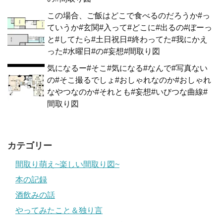
この場合、ご飯はどこで食べるのだろうか#っ
ていうか#玄関#入って#どこに#出るの#ぼーっ
と#してたら#土日祝日#終わってた#我にかえ
った#水曜日#の#妄想#間取り図
気になるー#そこ#気になる#なんで#写真ない
の#そこ撮るでしょ#おしゃれなのか#おしゃれ
なやつなのか#それとも#妄想#いびつな曲線#
間取り図
カテゴリー
間取り萌え~楽しい間取り図~
本の記録
酒飲みの話
やってみたこと＆独り言