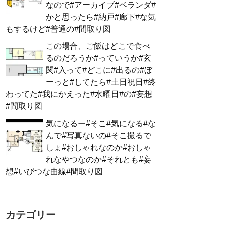
なので#アーカイブ#ベランダ#
かと思ったら#納戸#廊下#な気
もするけど#普通の#間取り図
この場合、ご飯はどこで食べ
るのだろうか#っていうか#玄
関#入って#どこに#出るの#ぼ
ーっと#してたら#土日祝日#終
わってた#我にかえった#水曜日#の#妄想
#間取り図
気になるー#そこ#気になる#な
んで#写真ないの#そこ撮るで
しょ#おしゃれなのか#おしゃ
れなやつなのか#それとも#妄
想#いびつな曲線#間取り図
カテゴリー