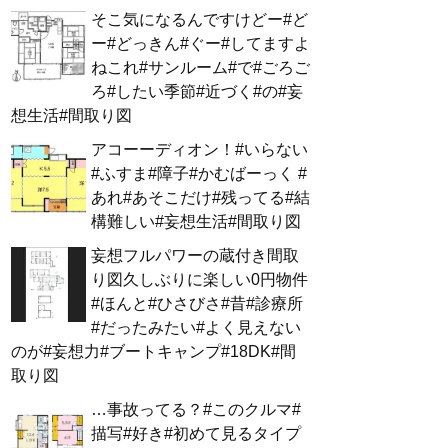
そこ気になるんですけどー#ど
ー#どっきん#ぐー#してますよ
ねこれ#サンルーム#で#ごろご
ろ#したい季節#近づく#の#妄
想生活#間取り図
アコーーディオン！#いらない
#ふすま#障子#かむばーっく #
あれ#あそこだけ#残ってる#結
構難しい#妄想生活#間取り図
妄想フルパワーの蔵付き間取
り図久しぶりに楽しい0円物件
#ほんと#ひさびさ#昔#診療所
#だったみたい#よく見えない
のが#妄想力#ブートキャンプ#18DK#間
取り図
…事故ってる？#このクルマ#
描写#好き#初めて見るタイプ