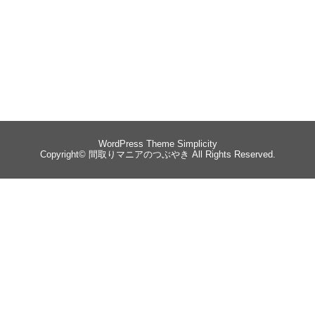
WordPress Theme
Simplicity
Copyright©
間取りマニアのつぶやき
All Rights Reserved.