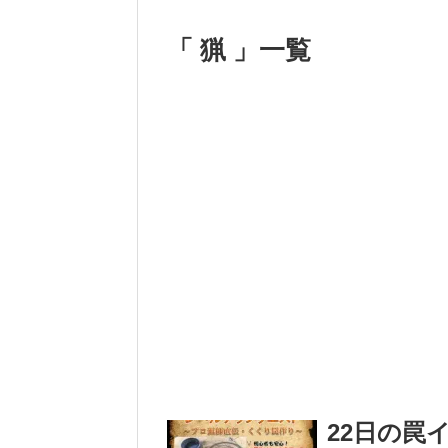
「 猟 」一覧
22日の罠