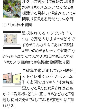
オクラ君復活！#毎朝の日課 #
水やり#カメムシいなくなる#
復活する#嬉しい#猫みていて#
間取り図#見る時間ない#今日
この頃#狭小農園
監視されてる！っていう「て
い」で妄想入ります〜#どうで
すか#こんな生活#あれ#2階は
#無いのか#まいっか#実際こう
だったら#てんてんてん#3日で#忘れてそ
う#カメラ目線#で#妄想生活#間取り図
ご破算で願いましては〜6帖引
くトイレ引くシャワールーム
引く玄関では？#ううむ#時空
歪んでる#んだね#それはとも
かく #洗濯機#どこに置こう#などなど#引
越し初日気分#で#してみる#妄想生活#間
取り図