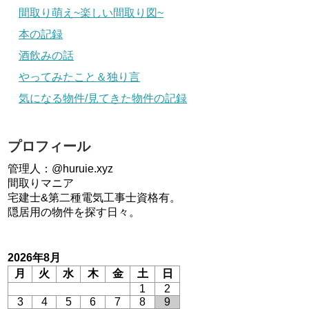
間取り萌え~楽しい間取り図~
本の記録
酒飲みの話
やってみたこと＆独り言
気になる物件/見てきた物件の記録
プロフィール
管理人：@huruie.xyz
間取りマニア
宅建士&第二種電気工事士資格有。
隠居用の物件を探す日々。
2026年8月
月
火
水
木
金
土
日
1
2
3
4
5
6
7
8
9