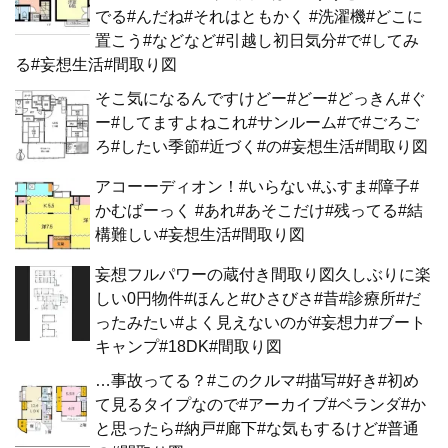
でる#んだね#それはともかく #洗濯機#どこに
置こう#などなど#引越し初日気分#で#してみ
る#妄想生活#間取り図
そこ気になるんですけどー#どー#どっきん#ぐ
ー#してますよねこれ#サンルーム#で#ごろご
ろ#したい季節#近づく#の#妄想生活#間取り図
アコーーディオン！#いらない#ふすま#障子#
かむばーっく #あれ#あそこだけ#残ってる#結
構難しい#妄想生活#間取り図
妄想フルパワーの蔵付き間取り図久しぶりに楽
しい0円物件#ほんと#ひさびさ#昔#診療所#だ
ったみたい#よく見えないのが#妄想力#ブート
キャンプ#18DK#間取り図
…事故ってる？#このクルマ#描写#好き#初め
て見るタイプなので#アーカイブ#ベランダ#か
と思ったら#納戸#廊下#な気もするけど#普通