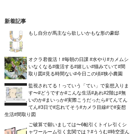
新着記事
もし自分が馬主なら欲しいかもな形の豪邸
オクラ君復活！#毎朝の日課 #水やり#カメムシ
いなくなる#復活する#嬉しい#猫みていて#間
取り図#見る時間ない#今日この頃#狭小農園
監視されてる！っていう「てい」で妄想入りま
す〜#どうですか#こんな生活#あれ#2階は#無
いのか#まいっか#実際こうだったら#てんてん
てん#3日で#忘れてそう#カメラ目線#で#妄想
生活#間取り図
ご破算で願いましては〜6帖引くトイレ引くシ
ャワールーム引く玄関では？#ううむ#時空歪ん