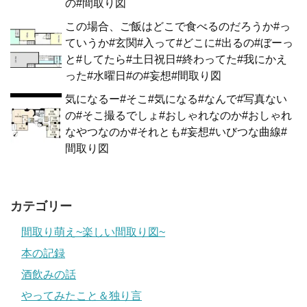
の#間取り図
この場合、ご飯はどこで食べるのだろうか#っ
ていうか#玄関#入って#どこに#出るの#ぼーっ
と#してたら#土日祝日#終わってた#我にかえ
った#水曜日#の#妄想#間取り図
気になるー#そこ#気になる#なんで#写真ない
の#そこ撮るでしょ#おしゃれなのか#おしゃれ
なやつなのか#それとも#妄想#いびつな曲線#
間取り図
カテゴリー
間取り萌え~楽しい間取り図~
本の記録
酒飲みの話
やってみたこと＆独り言