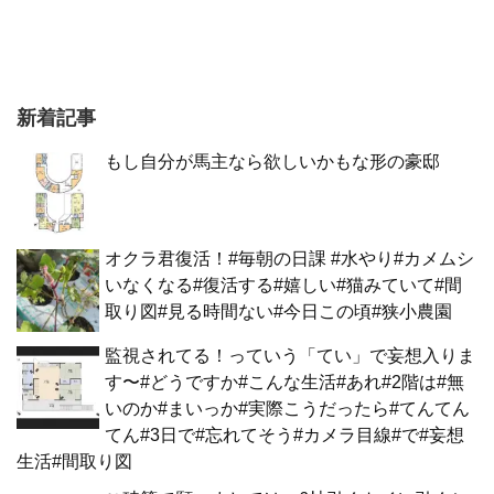
新着記事
もし自分が馬主なら欲しいかもな形の豪邸
オクラ君復活！#毎朝の日課 #水やり#カメムシ
いなくなる#復活する#嬉しい#猫みていて#間
取り図#見る時間ない#今日この頃#狭小農園
監視されてる！っていう「てい」で妄想入りま
す〜#どうですか#こんな生活#あれ#2階は#無
いのか#まいっか#実際こうだったら#てんてん
てん#3日で#忘れてそう#カメラ目線#で#妄想
生活#間取り図