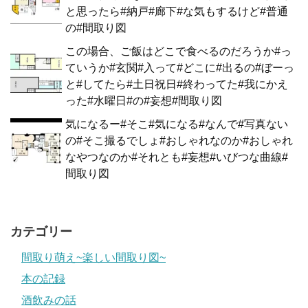
と思ったら#納戸#廊下#な気もするけど#普通
の#間取り図
この場合、ご飯はどこで食べるのだろうか#っ
ていうか#玄関#入って#どこに#出るの#ぼーっ
と#してたら#土日祝日#終わってた#我にかえ
った#水曜日#の#妄想#間取り図
気になるー#そこ#気になる#なんで#写真ない
の#そこ撮るでしょ#おしゃれなのか#おしゃれ
なやつなのか#それとも#妄想#いびつな曲線#
間取り図
カテゴリー
間取り萌え~楽しい間取り図~
本の記録
酒飲みの話