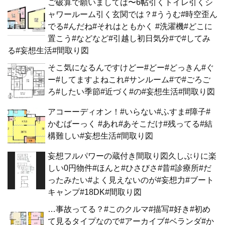
ご破算で願いましては〜6帖引くトイレ引くシ
ャワールーム引く玄関では？#ううむ#時空歪ん
でる#んだね#それはともかく #洗濯機#どこに
置こう#などなど#引越し初日気分#で#してみ
る#妄想生活#間取り図
そこ気になるんですけどー#どー#どっきん#ぐ
ー#してますよねこれ#サンルーム#で#ごろご
ろ#したい季節#近づく#の#妄想生活#間取り図
アコーーディオン！#いらない#ふすま#障子#
かむばーっく #あれ#あそこだけ#残ってる#結
構難しい#妄想生活#間取り図
妄想フルパワーの蔵付き間取り図久しぶりに楽
しい0円物件#ほんと#ひさびさ#昔#診療所#だ
ったみたい#よく見えないのが#妄想力#ブート
キャンプ#18DK#間取り図
…事故ってる？#このクルマ#描写#好き#初め
て見るタイプなので#アーカイブ#ベランダ#か