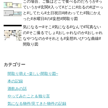
この場合、ご飯はどこで食べるのだろうか#っ
ていうか#玄関#入って#どこに#出るの#ぼーっ
と#してたら#土日祝日#終わってた#我にかえ
った#水曜日#の#妄想#間取り図
気になるー#そこ#気になる#なんで#写真ない
の#そこ撮るでしょ#おしゃれなのか#おしゃれ
なやつなのか#それとも#妄想#いびつな曲線#
間取り図
カテゴリー
間取り萌え~楽しい間取り図~
本の記録
酒飲みの話
やってみたこと＆独り言
気になる物件/見てきた物件の記録