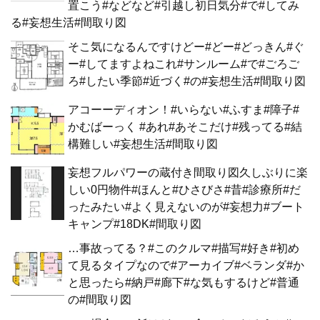
置こう#などなど#引越し初日気分#で#してみ
る#妄想生活#間取り図
そこ気になるんですけどー#どー#どっきん#ぐ
ー#してますよねこれ#サンルーム#で#ごろご
ろ#したい季節#近づく#の#妄想生活#間取り図
アコーーディオン！#いらない#ふすま#障子#
かむばーっく #あれ#あそこだけ#残ってる#結
構難しい#妄想生活#間取り図
妄想フルパワーの蔵付き間取り図久しぶりに楽
しい0円物件#ほんと#ひさびさ#昔#診療所#だ
ったみたい#よく見えないのが#妄想力#ブート
キャンプ#18DK#間取り図
…事故ってる？#このクルマ#描写#好き#初め
て見るタイプなので#アーカイブ#ベランダ#か
と思ったら#納戸#廊下#な気もするけど#普通
の#間取り図