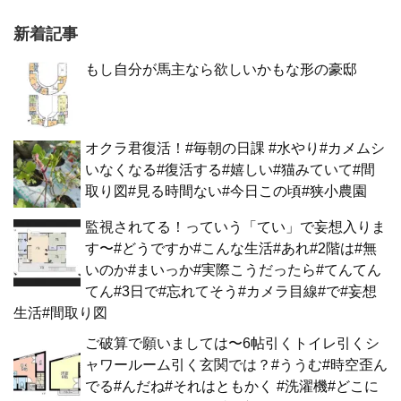
新着記事
もし自分が馬主なら欲しいかもな形の豪邸
オクラ君復活！#毎朝の日課 #水やり#カメムシ
いなくなる#復活する#嬉しい#猫みていて#間
取り図#見る時間ない#今日この頃#狭小農園
監視されてる！っていう「てい」で妄想入りま
す〜#どうですか#こんな生活#あれ#2階は#無
いのか#まいっか#実際こうだったら#てんてん
てん#3日で#忘れてそう#カメラ目線#で#妄想
生活#間取り図
ご破算で願いましては〜6帖引くトイレ引くシ
ャワールーム引く玄関では？#ううむ#時空歪ん
でる#んだね#それはともかく #洗濯機#どこに