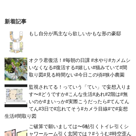
新着記事
もし自分が馬主なら欲しいかもな形の豪邸
オクラ君復活！#毎朝の日課 #水やり#カメムシ
いなくなる#復活する#嬉しい#猫みていて#間
取り図#見る時間ない#今日この頃#狭小農園
監視されてる！っていう「てい」で妄想入りま
す〜#どうですか#こんな生活#あれ#2階は#無
いのか#まいっか#実際こうだったら#てんてん
てん#3日で#忘れてそう#カメラ目線#で#妄想
生活#間取り図
ご破算で願いましては〜6帖引くトイレ引くシ
ャワールーム引く玄関では？#ううむ#時空歪ん