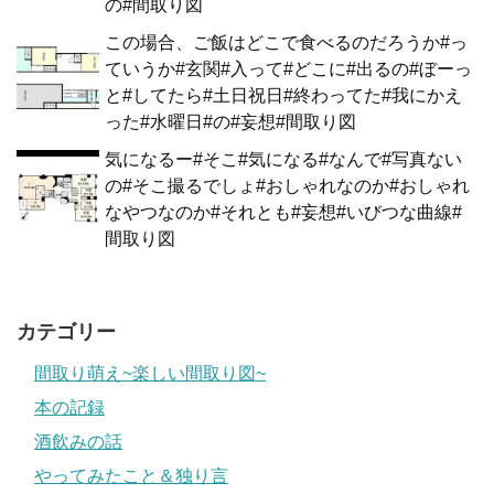
の#間取り図
この場合、ご飯はどこで食べるのだろうか#っ
ていうか#玄関#入って#どこに#出るの#ぼーっ
と#してたら#土日祝日#終わってた#我にかえ
った#水曜日#の#妄想#間取り図
気になるー#そこ#気になる#なんで#写真ない
の#そこ撮るでしょ#おしゃれなのか#おしゃれ
なやつなのか#それとも#妄想#いびつな曲線#
間取り図
カテゴリー
間取り萌え~楽しい間取り図~
本の記録
酒飲みの話
やってみたこと＆独り言