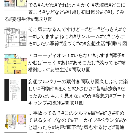
でる#んだね#それはともかく #洗濯機#どこに
置こう#などなど#引越し初日気分#で#してみ
る#妄想生活#間取り図
そこ気になるんですけどー#どー#どっきん#ぐ
ー#してますよねこれ#サンルーム#で#ごろご
ろ#したい季節#近づく#の#妄想生活#間取り図
アコーーディオン！#いらない#ふすま#障子#
かむばーっく #あれ#あそこだけ#残ってる#結
構難しい#妄想生活#間取り図
妄想フルパワーの蔵付き間取り図久しぶりに楽
しい0円物件#ほんと#ひさびさ#昔#診療所#だ
ったみたい#よく見えないのが#妄想力#ブート
キャンプ#18DK#間取り図
…事故ってる？#このクルマ#描写#好き#初め
て見るタイプなので#アーカイブ#ベランダ#か
と思ったら#納戸#廊下#な気もするけど#普通