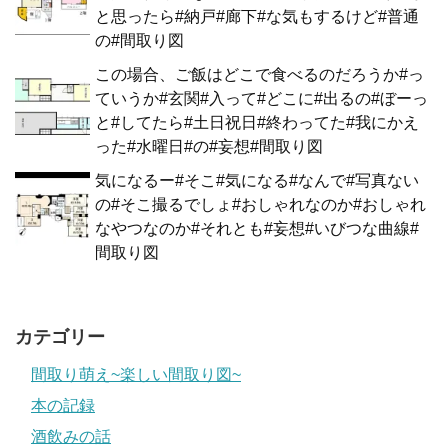
と思ったら#納戸#廊下#な気もするけど#普通
の#間取り図
この場合、ご飯はどこで食べるのだろうか#っ
ていうか#玄関#入って#どこに#出るの#ぼーっ
と#してたら#土日祝日#終わってた#我にかえ
った#水曜日#の#妄想#間取り図
気になるー#そこ#気になる#なんで#写真ない
の#そこ撮るでしょ#おしゃれなのか#おしゃれ
なやつなのか#それとも#妄想#いびつな曲線#
間取り図
カテゴリー
間取り萌え~楽しい間取り図~
本の記録
酒飲みの話