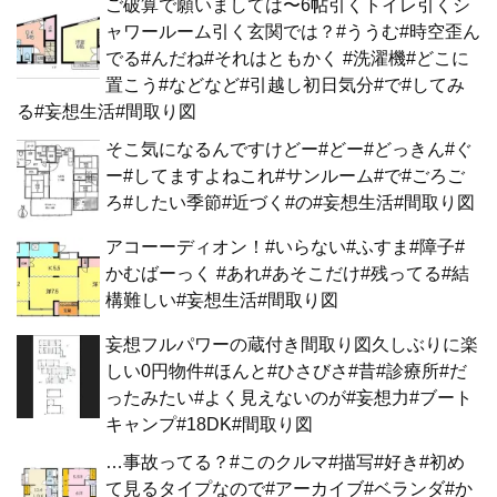
ご破算で願いましては〜6帖引くトイレ引くシ
ャワールーム引く玄関では？#ううむ#時空歪ん
でる#んだね#それはともかく #洗濯機#どこに
置こう#などなど#引越し初日気分#で#してみ
る#妄想生活#間取り図
そこ気になるんですけどー#どー#どっきん#ぐ
ー#してますよねこれ#サンルーム#で#ごろご
ろ#したい季節#近づく#の#妄想生活#間取り図
アコーーディオン！#いらない#ふすま#障子#
かむばーっく #あれ#あそこだけ#残ってる#結
構難しい#妄想生活#間取り図
妄想フルパワーの蔵付き間取り図久しぶりに楽
しい0円物件#ほんと#ひさびさ#昔#診療所#だ
ったみたい#よく見えないのが#妄想力#ブート
キャンプ#18DK#間取り図
…事故ってる？#このクルマ#描写#好き#初め
て見るタイプなので#アーカイブ#ベランダ#か