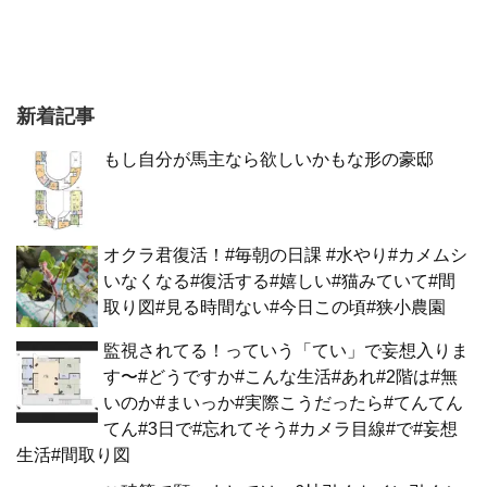
新着記事
もし自分が馬主なら欲しいかもな形の豪邸
オクラ君復活！#毎朝の日課 #水やり#カメムシ
いなくなる#復活する#嬉しい#猫みていて#間
取り図#見る時間ない#今日この頃#狭小農園
監視されてる！っていう「てい」で妄想入りま
す〜#どうですか#こんな生活#あれ#2階は#無
いのか#まいっか#実際こうだったら#てんてん
てん#3日で#忘れてそう#カメラ目線#で#妄想
生活#間取り図